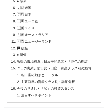
● 結果
🇺🇸 米国
🇯🇵 日本
🇪🇺 ユーロ圏
🇨🇭 スイス
🇦🇺 オーストラリア
🇳🇿 ニュージーランド
🏁 総括
● 所管
激動の市場概況：日経平均急落と「物色の循環」
昨日の実績と前日比（口座・資産クラス別の動向）
各口座の動きとトータル
主要口座の資産クラス別・詳細分析
今後の見通しと「私」の投資スタンス
注目すべきポイント