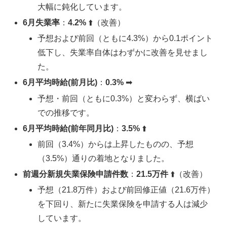
大幅に鈍化しています。
6月失業率
：
4.2%
⬆️（改善）
予想および前回（ともに4.3%）から0.1ポイント
低下し、失業率自体はわずかに改善を見せまし
た。
6月平均時給(前月比)
：
0.3%
➡︎
予想・前回（ともに0.3%）と変わらず、横ばい
での推移です。
6月平均時給(前年同月比)
：
3.5%
⬆️
前回（3.4%）からは上昇したものの、予想
（3.5%）通りの着地となりました。
前週分新規失業保険申請件数
：
21.5万件
⬆️（改善）
予想（21.8万件）および前回修正値（21.6万件）
を下回り、新たに失業保険を申請する人は減少
しています。