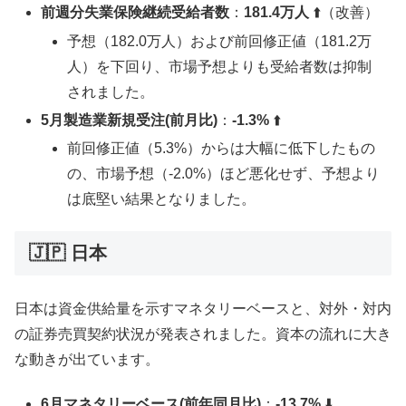
前週分失業保険継続受給者数
：
181.4万人
⬆️（改善）
予想（182.0万人）および前回修正値（181.2万
人）を下回り、市場予想よりも受給者数は抑制
されました。
5月製造業新規受注(前月比)
：
-1.3%
⬆️
前回修正値（5.3%）からは大幅に低下したもの
の、市場予想（-2.0%）ほど悪化せず、予想より
は底堅い結果となりました。
🇯🇵 日本
日本は資金供給量を示すマネタリーベースと、対外・対内
の証券売買契約状況が発表されました。資本の流れに大き
な動きが出ています。
6月マネタリーベース(前年同月比)
：
-13.7%
⬇️