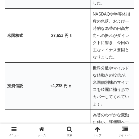
した。
NASDAQや半導体指
数の急落、および一
時的な為替の円高方
米国株式
-27,653 円
⬇️
向への振れがダイレ
クトに響き、今回の
主なマイナス要因と
なりました。
世界分散やマイルド
な値動きの投信が、
米国個別株のマイナ
投資信託
+4,238 円
⬆️
スを綺麗に補う形で
カバーしてくれてい
ます。
為替のわずかな変動
に伴い、評価額ベー
外貨建MMF
-861 円
⬇️
スで微減となりまし
メニュー
ホーム
検索
トップ
サイドバー
た。