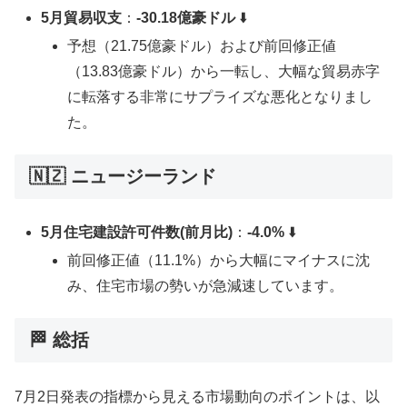
5月貿易収支
：
-30.18億豪ドル
⬇️
予想（21.75億豪ドル）および前回修正値
（13.83億豪ドル）から一転し、大幅な貿易赤字
に転落する非常にサプライズな悪化となりまし
た。
🇳🇿 ニュージーランド
5月住宅建設許可件数(前月比)
：
-4.0%
⬇️
前回修正値（11.1%）から大幅にマイナスに沈
み、住宅市場の勢いが急減速しています。
🏁 総括
7月2日発表の指標から見える市場動向のポイントは、以