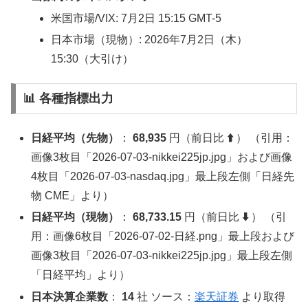
米国市場/VIX: 7月2日 15:15 GMT-5
日本市場（現物）: 2026年7月2日（木）
15:30（大引け）
📊 各種指標出力
日経平均（先物）
：
68,935
円（前日比
⬆️
） （引用：
画像3枚目「2026-07-03-nikkei225jp.jpg」および画像
4枚目「2026-07-03-nasdaq.jpg」最上段左側「日経先
物 CME」より）
日経平均（現物）
：
68,733.15
円（前日比
⬇️
） （引
用：画像6枚目「2026-07-02‐日経.png」最上段および
画像3枚目「2026-07-03-nikkei225jp.jpg」最上段左側
「日経平均」より）
日本決算企業数
：
14
社 ソース：
楽天証券
より取得