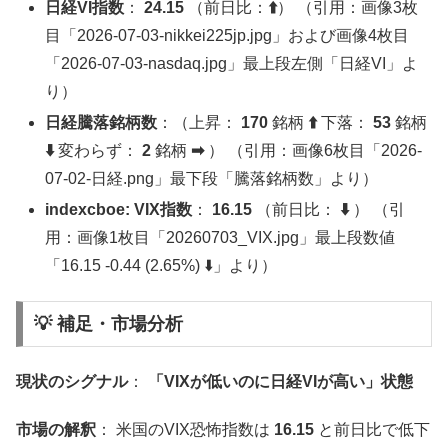
日経VI指数
：
24.15
（前日比：
⬆️
） （引用：画像3枚
目「2026-07-03-nikkei225jp.jpg」および画像4枚目
「2026-07-03-nasdaq.jpg」最上段左側「日経VI」よ
り）
日経騰落銘柄数
：（上昇：
170
銘柄
⬆️
下落：
53
銘柄
⬇️
変わらず：
2
銘柄
➡︎
） （引用：画像6枚目「2026-
07-02‐日経.png」最下段「騰落銘柄数」より）
indexcboe: VIX指数
：
16.15
（前日比：
⬇️
） （引
用：画像1枚目「20260703_VIX.jpg」最上段数値
「16.15 -0.44 (2.65%) ⬇️」より）
💡 補足・市場分析
現状のシグナル
：
「VIXが低いのに日経VIが高い」状態
市場の解釈
： 米国のVIX恐怖指数は
16.15
と前日比で低下