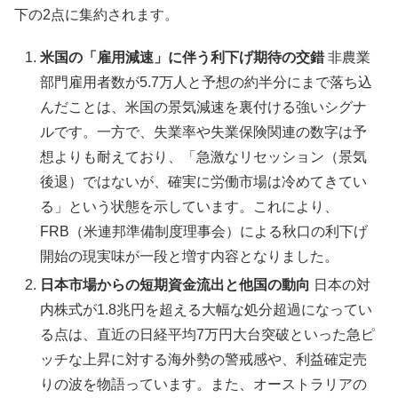
下の2点に集約されます。
米国の「雇用減速」に伴う利下げ期待の交錯
非農業
部門雇用者数が5.7万人と予想の約半分にまで落ち込
んだことは、米国の景気減速を裏付ける強いシグナ
ルです。一方で、失業率や失業保険関連の数字は予
想よりも耐えており、「急激なリセッション（景気
後退）ではないが、確実に労働市場は冷めてきてい
る」という状態を示しています。これにより、
FRB（米連邦準備制度理事会）による秋口の利下げ
開始の現実味が一段と増す内容となりました。
日本市場からの短期資金流出と他国の動向
日本の対
内株式が1.8兆円を超える大幅な処分超過になってい
る点は、直近の日経平均7万円大台突破といった急ピ
ッチな上昇に対する海外勢の警戒感や、利益確定売
りの波を物語っています。また、オーストラリアの