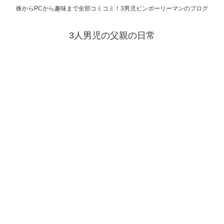
株からPCから趣味まで全部コミコミ！3男児ビンボーリーマンのブログ
3人男児の父親の日常