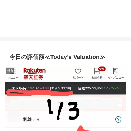
今日の評価額≪Today’s Valuation≫
投資