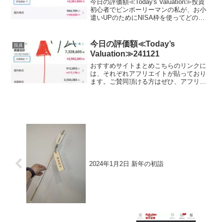
今日の評価額≪Today's Valuation≫投資
初心者でビンボーリーマンの私が、お小
遣いUPのためにNISA枠を使ってどの銘
柄に投資しているかを毎日公開していき
ます。ここで、私のポートフォリオが増
えていれば、少なからず長期投資を始め
今日の評価額≪Today’s
投資
る...
Valuation≫241121
おすすめサイトまとめこちらのリンクに
は、それぞれアフリエイトが貼っており
ます。ご賛同頂ける方はぜひ、アフリエ
イト宜しくお願い致します。投資初心者
でビンボーリーマンの私が、お小遣いUP
のためにNISA枠を使ってどの銘柄に投資
しているかを毎日公...
2024年1月2日 新年の初詣