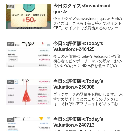
心者でビンボーリーマンの私が、お小遣
今日のクイズ≪investment-
投資
いUPのためにNIS...
quiz≫
今日のクイズ≪investment-quiz≫今日の
クイズは、こちら！毎日答えてポイント
GET。ポイントで投資出来るのでノーリ
スクでお小遣いUP。興味がある方は、こ
ちらをチェック♪ポイント0からスタート
可能！Play to Earn型クイズ...
今日の評価額≪Today’s
投資
Valuation≫240425
今日の評価額≪Today's Valuation≫投資
初心者でビンボーリーマンの私が、お小
遣いUPのためにNISA枠を使ってどの銘
柄に投資しているかを毎日公開していき
ます。ここで、私のポートフォリオが増
えていれば、少なからず長期投資を始め
今日の評価額≪Today’s
投資
る...
Valuation≫250908
ブックマークの登録をお願いします。 お
すすめサイトまとめこちらのリンクに
は、それぞれアフリエイトが貼っており
ます。ご賛同頂ける方はぜひ、アフリエ
イト宜しくお願い致します。投資初心者
でビンボーリーマンの私が、お小遣いUP
今日の評価額≪Today’s
投資
のためにNISA枠を使...
Valuation≫240713