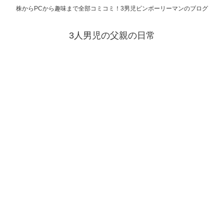
株からPCから趣味まで全部コミコミ！3男児ビンボーリーマンのブログ
3人男児の父親の日常