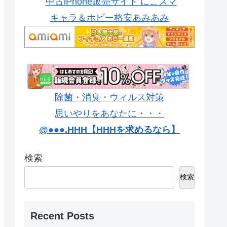
中古iPhone販売サイト にこスマ
キャラ＆ホビー格安あみあみ
除菌・消臭・ウィルス対策
思いやりをあなたに・・・
@●●●.HHH【HHHを求めるなら】
検索
検索
Recent Posts