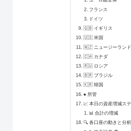
フランス
ドイツ
🇬🇧 イギリス
🇺🇸 米国
🇳🇿 ニュージーラン
🇨🇦 カナダ
🇷🇺 ロシア
🇧🇷 ブラジル
🇰🇷 韓国
● 所管
📈 本日の資産増減ス
📊 合計の増減
🔍 各口座の動きと分