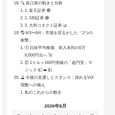
🔍 各口座の動きと分析
1. 楽天証券 🔴
2. SBI証券 🔵
3. 大和コネクト証券 🤝
🌎 6/3〜6/4：市場を揺るがした「2つの
衝撃」
① 日経平均株価、前人未到の6万
8,000円台へ 🚀
② 1ドル＝160円突破の「超円安」マ
ジック 💴 ➡️ 💵
🔮 今後の見通しとスタンス：揺れるVIX
指数への備え
私のこれからの動き
2026年8月