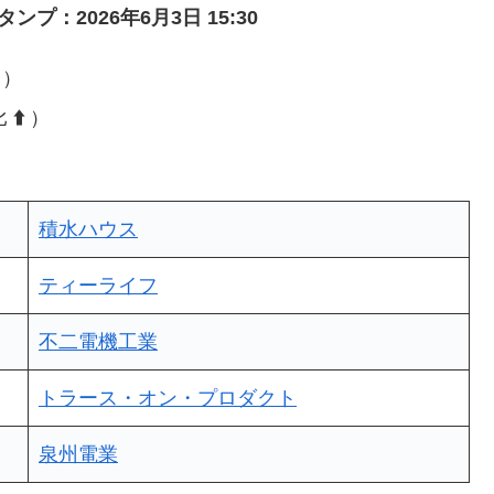
プ：2026年6月3日 15:30
）
比
⬆️
）
積水ハウス
ティーライフ
不二電機工業
トラース・オン・プロダクト
泉州電業