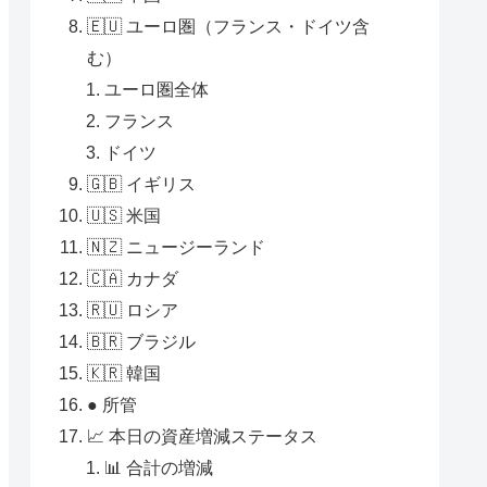
🇪🇺 ユーロ圏（フランス・ドイツ含
む）
ユーロ圏全体
フランス
ドイツ
🇬🇧 イギリス
🇺🇸 米国
🇳🇿 ニュージーランド
🇨🇦 カナダ
🇷🇺 ロシア
🇧🇷 ブラジル
🇰🇷 韓国
● 所管
📈 本日の資産増減ステータス
📊 合計の増減