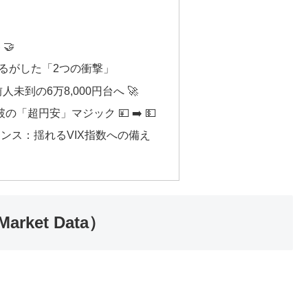
🤝
場を揺るがした「2つの衝撃」
未到の6万8,000円台へ 🚀
の「超円安」マジック 💴 ➡️ 💵
タンス：揺れるVIX指数への備え
き
ket Data）