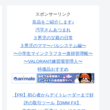
スポンサーリンク
良品をご紹介します♪
汚字さんあつまれ
３男児の父親の日常
３男児のママ〜パルシステム編〜
〜小学生マインクラフター進捗管理帳〜
〜VALORANT練習場管理人〜
特価品おすすめ
【PR】初心者からデイトレーダーまで好
評の取引ツール【DMM FX】