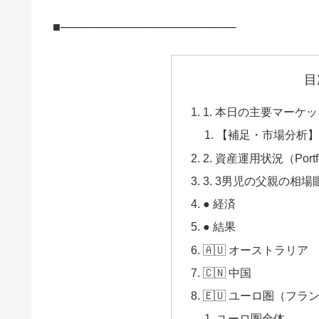
■───────────────────
目
1. 本日の主要マーケット
【補足・市場分析
2. 資産運用状況（Portfol
3. 3男児の父親の相場眼（
● 経済
● 結果
🇦🇺 オーストラリア
🇨🇳 中国
🇪🇺 ユーロ圏（フ
ユーロ圏全体