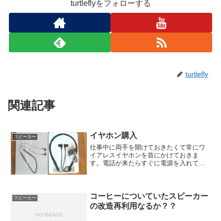
turtleflyをフォローする
turtlefly
関連記事
イヤホン購入
スピーカー
仕事中に両手を開けておきたくて常にワ
イアレスイヤホンを首にかけておきま
す。電話が来たらすぐに電源を入れて耳
に装着、話をしたりします。なので仕事
上ないとちょっと困ったりします。今ま
でのイヤホンは、ちょっといいものをっ
て事でaptx対応の物を選...
コーヒーについていたスピーカー
スピーカー
の改造再利用なるか？？