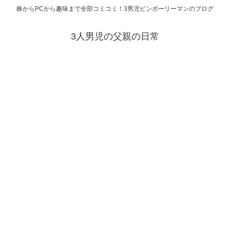
株からPCから趣味まで全部コミコミ！3男児ビンボーリーマンのブログ
3人男児の父親の日常