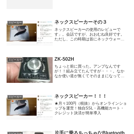
ネックスピーカーその３
スピーカー
ネックスピーカーの使用のレビューで
す」。会話ですが、おおむね良好です。
ただし、この時期は首にネックウォーマ
ーをつけることが多く。会話の最中に
「ガサゴザ」音が入ってしまう。夏はい
いかも、夏は夏でぷらの部分はべた付く
可能もある。もうちょい肌触り...
ZK-502H
スピーカー
ちょっと前に買った。アンプなんです
が！！組み立てたんですが・・・。なか
なか使い道が無くてそのままになってい
ました。そして、このまま使う場合横と
かちょっとスカスカなのでケースを作っ
てみました。まずは採寸してから、３Dプ
リンターで作ります。何度...
ネックスピーカー！！！
スピーカー
★月々100円（税抜）からオンラインショ
ップを運営！独自SSL・高機能カート・
クレジット決済が簡単導入
片手に乗るちっちゃなBluetooth
スピーカー