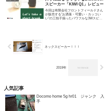
スピーカー「KIWI Q1」レビュー
今回は有限会社フロントフィールドさん
が販売する”お洒落・可愛い・カッコい
い”の三拍子揃ったパワフルな3Wスピー
カーです。2台TWS接続するとちゃんと
ステレオに！！スマホ・タブレットで映
画を視聴。スマホで音楽再生などちょっ
と大きな音を出したい...
ネックスピーカー！！！
2019年
人気記事
Docomo home 5g hr01 ジャンク 入
手