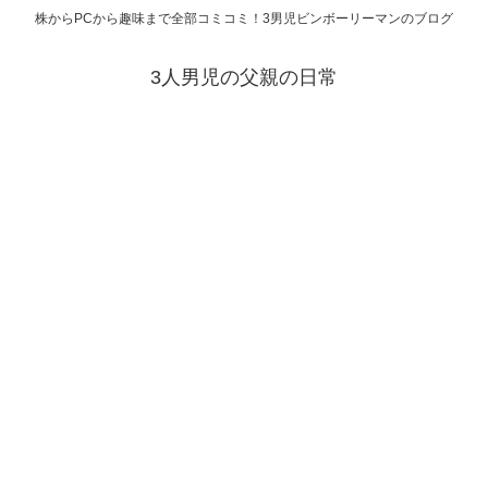
株からPCから趣味まで全部コミコミ！3男児ビンボーリーマンのブログ
3人男児の父親の日常