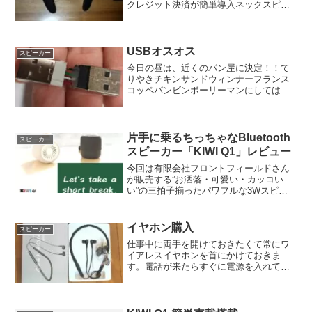
クレジット決済が簡単導入ネックスピー
カーは、あると便利♪しかし、スピーカー
としては本当にイマイチ・・・。いいと
ころの物の10分の1くらいの値段なので常
用には十分か...
USBオスオス
スピーカー
今日の昼は、近くのパン屋に決定！！て
りやきチキンサンドウィンナーフランス
コッペパンビンボーリーマンにしては奮
発しました！！昼代600円代・・・。ちょ
っと節約したほうが良かったかも。ウィ
ンナーフランスに関しては、内に入って
いるウィンナーが大き...
片手に乗るちっちゃなBluetooth
スピーカー
スピーカー「KIWI Q1」レビュー
今回は有限会社フロントフィールドさん
が販売する”お洒落・可愛い・カッコい
い”の三拍子揃ったパワフルな3Wスピー
カーです。2台TWS接続するとちゃんと
ステレオに！！スマホ・タブレットで映
画を視聴。スマホで音楽再生などちょっ
イヤホン購入
スピーカー
と大きな音を出したい...
仕事中に両手を開けておきたくて常にワ
イアレスイヤホンを首にかけておきま
す。電話が来たらすぐに電源を入れて耳
に装着、話をしたりします。なので仕事
上ないとちょっと困ったりします。今ま
でのイヤホンは、ちょっといいものをっ
て事でaptx対応の物を選...