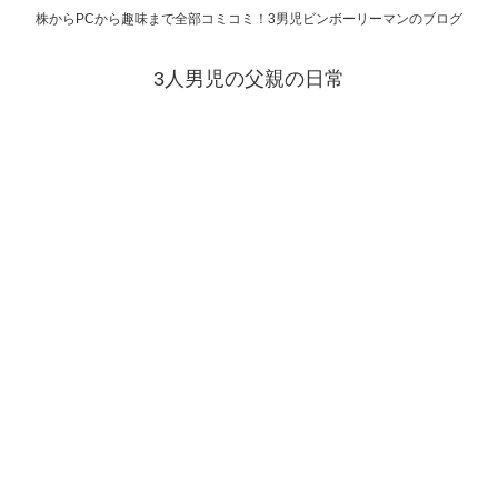
株からPCから趣味まで全部コミコミ！3男児ビンボーリーマンのブログ
3人男児の父親の日常