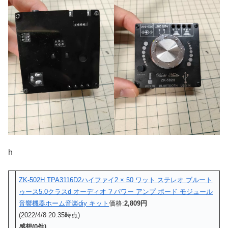
h
ZK-502H TPA3116D2ハイファイ2 × 50 ワット ステレオ ブルート
ゥース5.0クラスd オーディオ ? パワー アンプ ボード モジュール
音響機器ホーム音楽diy キット
価格:
2,809円
(2022/4/8 20:35時点)
感想(0件)