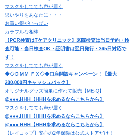
マスクをしてても声が届く
思いやりをあなたに・・・
お買い得がいっぱい
カラフルな相棒
【PCR検査はTケアクリニック】来院検査は当日予約・検
査可能・当日検査OK・証明書は翌日発行・365日対応で
す！
マスクをしてても声が届く
◆◇ＤＭＭ ＦＸ◇◆口座開設キャンペーン！【最大
200,000円キャッシュバック】
オリジナルグッズ簡単に作れて販売【ME-Q】
@●●●.HHH【HHHを求めるならこちらから】
マスクをしてても声が届く
@●●●.HHH【HHHを求めるならこちらから】
@●●●.HHH【HHHを求めるならこちらから】
【レイコップ】安心の2年保障は公式ストアだけ！