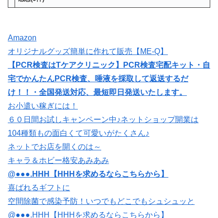
Amazon
オリジナルグッズ簡単に作れて販売【ME-Q】
【PCR検査はTケアクリニック】PCR検査宅配キット・自
宅でかんたんPCR検査、唾液を採取して返送するだ
け！！・全国発送対応、最短即日発送いたします。
お小遣い稼ぎには！
６０日間お試しキャンペーン中♪ネットショップ開業は
104種類もの面白くて可愛いがたくさん♪
ネットでお店を開くのは～
キャラ＆ホビー格安あみあみ
@●●●.HHH【HHHを求めるならこちらから】
喜ばれるギフトに
空間除菌で感染予防！いつでもどこでもシュシュッと
@●●●.HHH【HHHを求めるならこちらから】