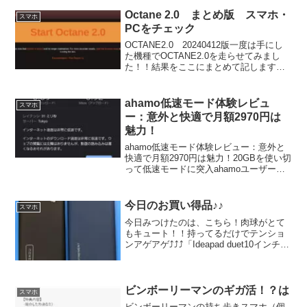
Octane 2.0 まとめ版 スマホ・
スマホ
PCをチェック
OCTANE2.0 20240412版一度は手にし
た機種でOCTANE2.0を走らせてみまし
た！！結果をここにまとめて記します。
過去のブログの中でも各種それぞれ紹介
しております。興味画れば検索ください
ませ。ぜひとも登録ください。誰かの機
ahamo低速モード体験レビュ
スマホ
種選...
ー：意外と快適で月額2970円は
魅力！
ahamo低速モード体験レビュー：意外と
快適で月額2970円は魅力！20GBを使い切
って低速モードに突入ahamoユーザーの
筆者は、2月に、20GBプランを使い切
り、低速モードに突入しました。初めて
です。正直、低速モードになるとネット
今日のお買い得品♪♪
スマホ
が使い...
今日みつけたのは、こちら！肉球がとて
もキュート！！持ってるだけでテンショ
ンアゲアゲ⤴⤴⤴「Ideapad duet10インチ」
でも充電できました。モバイルバッテリ
ーやガジェットを作っている「INIU」
（イニウ）アマゾンでネットブラウジン
グ...
ビンボーリーマンのギガ活！？は
スマホ
ビンボーリーマンの持ち歩きスマホ（個