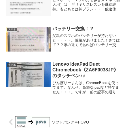
人用）は、ギリギリスレスレを継続維
持。もともとは神プラン・・・低速使い
放題/音声SIM ＊この神プランは、本当
に良かった。子供が入院して夜仕事終わ
りで病院に向かい嫁さんと交代。朝は嫁
さんが病院に来てから出...
バッテリー交換！？
スマホ
父親のスマホのバッテリーが持たない
と・・・・。連絡がありました！さては
て？？家の近くであればバッテリー交換
してくれるとこもいっぱいありますが、
実家の近くには探してみたけど・・・。
ありませんでした。なのでちょっと足を
のばしてちょっと先まで足を...
Lenovo IdeaPad Duet
スマホ
Chromebook《ZA6F0038JP》
のタッチペン♪♬
びんぼりーまんは、ChromeBookを使っ
てます。なんせ、高額なipadなど持てま
せん・・・。ですが、前の記事の通りに
少ない小遣いをやりくりして買いまし
た！！！今回やっとペンもかいました。
それがこちら⇩ これがちゃんと動きまし
た。最近UP...
ソフトバンク⇒POVO