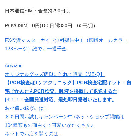
日本通信SIM：合理的290円/月
POVOSIM：0円(180日間330円 60円/月)
FX投資マスターガイド無料提供中！（図解オールカラー
128ページ）誰でも一攫千金
Amazon
オリジナルグッズ簡単に作れて販売【ME-Q】
【PCR検査はTケアクリニック】PCR検査宅配キット・自
宅でかんたんPCR検査、唾液を採取して返送するだ
け！！・全国発送対応、最短即日発送いたします。
お小遣い稼ぎには！
６０日間お試しキャンペーン中♪ネットショップ開業は
104種類もの面白くて可愛いがたくさん♪
ネットでお店を開くのは～