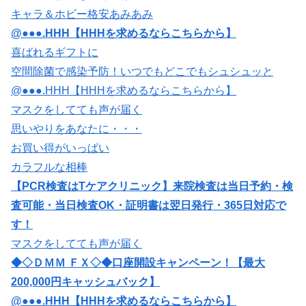
キャラ＆ホビー格安あみあみ
@●●●.HHH【HHHを求めるならこちらから】
喜ばれるギフトに
空間除菌で感染予防！いつでもどこでもシュシュッと
@●●●.HHH【HHHを求めるならこちらから】
マスクをしてても声が届く
思いやりをあなたに・・・
お買い得がいっぱい
カラフルな相棒
【PCR検査はTケアクリニック】来院検査は当日予約・検
査可能・当日検査OK・証明書は翌日発行・365日対応で
す！
マスクをしてても声が届く
◆◇ＤＭＭ ＦＸ◇◆口座開設キャンペーン！【最大
200,000円キャッシュバック】
@●●●.HHH【HHHを求めるならこちらから】