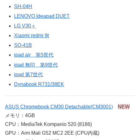
SH-04H
LENOVO Ideapad DUET
LG V30＋
Xiaomi redmi 9t
SO-41B
ipad air 第5世代
ipad 無印 第9世代
ipad 第7世代
Dynabook R731/38EK
ASUS Chromebook CM30 Detachable(CM3001)
NEW
メモリ：4GB
CPU：MediaTek Kompanio 520 (8186)
GPU：Arm Mali G52 MC2 2EE (CPU内蔵)