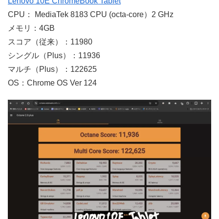
Lenovo 10E ChromeBook Tablet
CPU： MediaTek 8183 CPU (octa-core）2 GHz
メモリ：4GB
スコア（従来）：11980
シングル（Plus）：11936
マルチ（Plus）：122625
OS：Chrome OS Ver 124