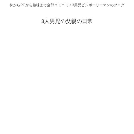
株からPCから趣味まで全部コミコミ！3男児ビンボーリーマンのブログ
3人男児の父親の日常