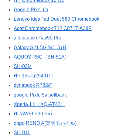
HP Chromebook 13 G1
Google Pixel 6a
Lenovo IdeaPad Duet 560 Chromebook
Acer Chromebook 712 C871T-A38P
alldocube iPlay50 Pro
Galaxy S21 5G
SC
–
51B
AQUOS R5G（SH-51A）
SH-02M
HP 15s-fq2549TU
dynabook R732/F
google Pixle 5a softbank
Xperia 1 II（XQ-AT42）
HUAWEI P30 Pro
oppo RENO A(楽天モバイル)
SH-01L