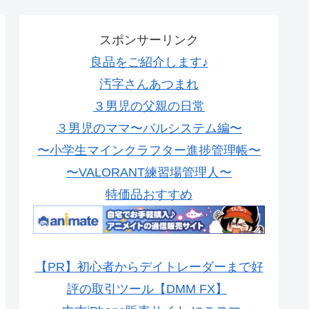
スポンサーリンク
良品をご紹介します♪
汚字さんあつまれ
３男児の父親の日常
３男児のママ〜パルシステム編〜
〜小学生マインクラフター進捗管理帳〜
〜VALORANT練習場管理人〜
特価品おすすめ
【PR】初心者からデイトレーダーまで好
評の取引ツール【DMM FX】