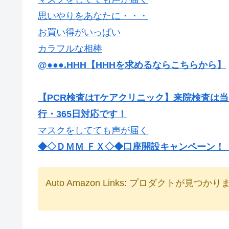
思いやりをあなたに・・・
お買い得がいっぱい
カラフルな相棒
@●●●.HHH【HHHを求めるならこちらから】
【PCR検査はTケアクリニック】来院検査は
行・365日対応です！
マスクをしてても声が届く
◆◇ＤＭＭ ＦＸ◇◆口座開設キャンペーン！【最
Auto Amazon Links: プロダクトが見つか