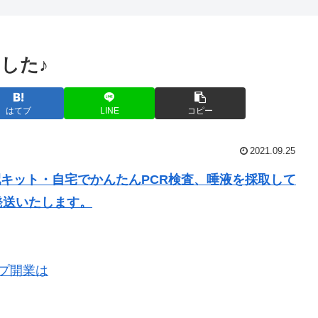
した♪
はてブ
LINE
コピー
2021.09.25
配キット・自宅でかんたんPCR検査、唾液を採取して
発送いたします。
プ開業は