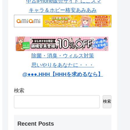
中古iPhone販売サイト にこスマ
キャラ＆ホビー格安あみあみ
除菌・消臭・ウィルス対策
思いやりをあなたに・・・
@●●●.HHH【HHHを求めるなら】
検索
検索
Recent Posts