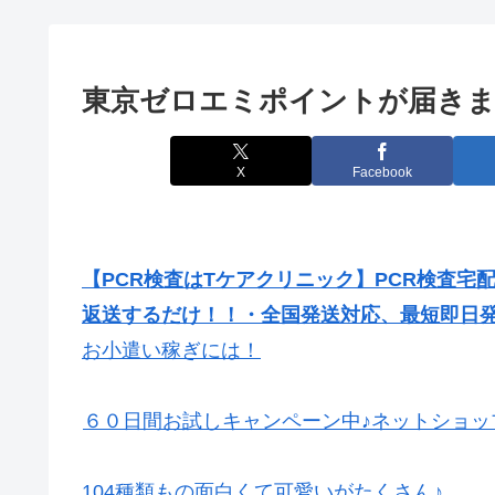
東京ゼロエミポイントが届きま
X
Facebook
【PCR検査はTケアクリニック】PCR検査宅
返送するだけ！！・全国発送対応、最短即日
お小遣い稼ぎには！
６０日間お試しキャンペーン中♪ネットショッ
104種類もの面白くて可愛いがたくさん♪