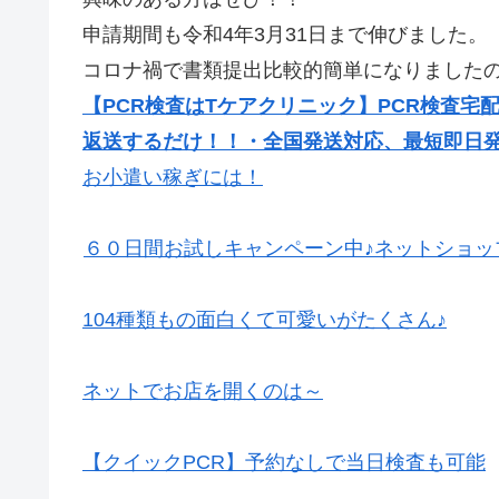
申請期間も令和4年3月31日まで伸びました。
コロナ禍で書類提出比較的簡単になりました
【PCR検査はTケアクリニック】PCR検査宅
返送するだけ！！・全国発送対応、最短即日
お小遣い稼ぎには！
６０日間お試しキャンペーン中♪ネットショッ
104種類もの面白くて可愛いがたくさん♪
ネットでお店を開くのは～
【クイックPCR】予約なしで当日検査も可能