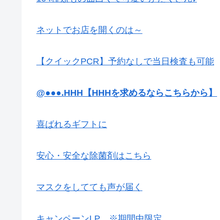
ネットでお店を開くのは～
【クイックPCR】予約なしで当日検査も可能
@●●●.HHH【HHHを求めるならこちらから】
喜ばれるギフトに
安心・安全な除菌剤はこちら
マスクをしてても声が届く
キャンペーンLP ※期間中限定