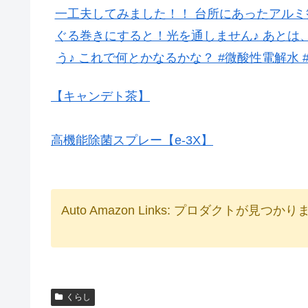
【キャンデト茶】
高機能除菌スプレー【e-3X】
Auto Amazon Links: プロダクトが見つか
くらし