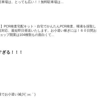
車場は、とっても広い！！無料駐車場は...
ク】PCR検査宅配キット・自宅でかんたんPCR検査、唾液を採取し
送対応、最短即日発送いたします。お小遣い稼ぎには！６０日間お
ップ開業は104種類もの面白くて...
すぎる！！！
お小遣い減少(´;ω;｀)