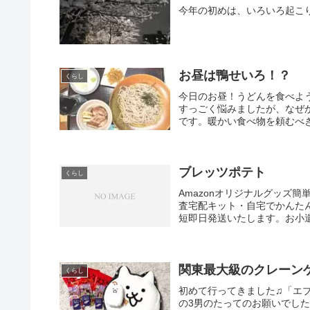
今年の初めは、いろいろ起こ
お昼は鴨せいろ！？
くらし
今日のお昼！うどんを食べよ
すっごく悩みましたが、なぜ
です。暖かい食べ物を頼むべき
ブレッツポテト
くらし
Amazonオリジナルグッズ簡
査宅配キット・自宅でかんた
短即日発送いたします。お小遣
関東最大級のクレーン
くらし
初めて行ってきました♫「エ
の3男のたってのお願いでした