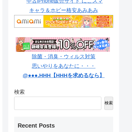
中古iPhone販売サイト にこスマ
キャラ＆ホビー格安あみあみ
除菌・消臭・ウィルス対策
思いやりをあなたに・・・
@●●●.HHH【HHHを求めるなら】
検索
検索
Recent Posts