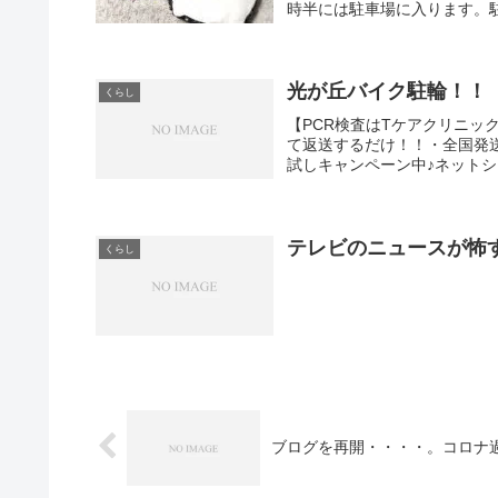
時半には駐車場に入ります。駐
光が丘バイク駐輪！！
くらし
【PCR検査はTケアクリニッ
て返送するだけ！！・全国発
試しキャンペーン中♪ネットショ
テレビのニュースが怖
くらし
ブログを再開・・・・。コロナ過で