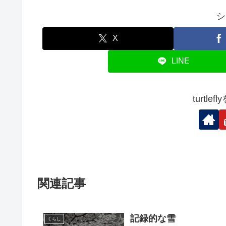
シ
X
LINE
turtl
関連記事
記録的な雪
くらし