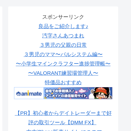
スポンサーリンク
良品をご紹介します♪
汚字さんあつまれ
３男児の父親の日常
３男児のママ〜パルシステム編〜
〜小学生マインクラフター進捗管理帳〜
〜VALORANT練習場管理人〜
特価品おすすめ
【PR】初心者からデイトレーダーまで好
評の取引ツール【DMM FX】