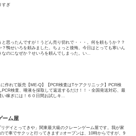
りすぎ
うと思ったんですが！うどん売り切れで・・・。何を頼もうか？？
か？鴨せいろを頼みました。ちょっと後悔。今日はとっても寒いん
なのになぜか？せいろを頼んでしまった。い...
単に作れて販売【ME-Q】【PCR検査はTケアクリニック】PCR検
んPCR検査、唾液を採取して返送するだけ！！・全国発送対応、最
い稼ぎには！６０日間お試しキ...
ゲーム屋
ブリデイとってきや」関東最大級のクレーンゲーム屋です。我が家
ので車でサクッと行ってきます♫オープンは、10時からですが、9