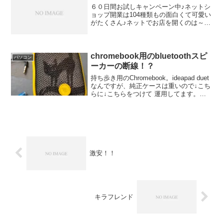
６０日間お試しキャンペーン中♪ネットシ
ョップ開業は104種類もの面白くて可愛い
がたくさん♪ネットでお店を開くのは～＠
HHH.XXX【HHH】をお探しなら喜ばれる
ギフトに安心・安全な除菌剤はこちらPC
上のムフフッッ画面録画キャンペーン
LP ※...
chromebook用のbluetoothスピ
パソコン
ーカーの断線！？
持ち歩き用のChromebook。ideapad duet
なんですが、純正ケースは重いので↓こち
らに↓こちらをつけて 運用してます。重
さDOWNですが、画面の傾き固定となり
ますが・・・。外歩きが多い職種とする
と、軽い・起動が早い・バッテリ...
激安！！
キラフレンド