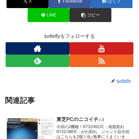
X
Facebook
はてブ
LINE
コピー
turtleflyをフォローする
turtlefly
関連記事
東芝PCのニコイチ♪♬
パソコン
今回の2機種！R731/W2JC：画面割れ
R731/38EK：がわ割れ、ジャンク品今回
はこちらを2個１化♪無事にうまくいきま