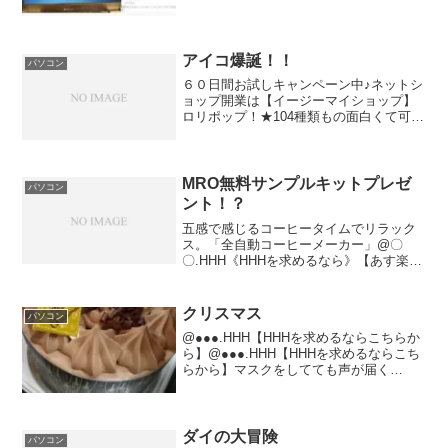
した。余ったパーツは・・・。予備か？
ヤフオクか？バッテリーも二個になって
便利～。OSも色いろ試してみたいのでよ
かった...
アイコ爆誕！！
パソコン
６０日間お試しキャンペーン中♪ネットシ
ョップ開業は【イージーマイショップ】
ロリポップ！★104種類もの面白くて可愛
いドメインがたくさん♪EGOISM.JP /
VIVIAN.JP / RAINDROP.JP /
ZOMBIE.JP / MO...
MRO無料サンプルキットプレゼ
パソコン
ント！？
五感で感じるコーヒータイムでリラック
ス。「全自動コーヒーメーカー」@〇
〇.HHH《HHHを求めるなら》【あす楽対
応】3M クリーナー30 330ml 2本セット価
格:2,040円(2021/6/5 09:47時点)感想(0件)
電話占い【ココ...
クリスマス
パソコン
@●●●.HHH【HHHを求めるならこちらか
ら】@●●●.HHH【HHHを求めるならこち
らから】マスクをしてても声が届く
@●●●.HHH【HHHを求めるならこちらか
ら】我家でのクリスマスが、チキン祭り
です！！モスチキン！！ファミチキ！！
サラ...
ダイの大冒険
パソコン