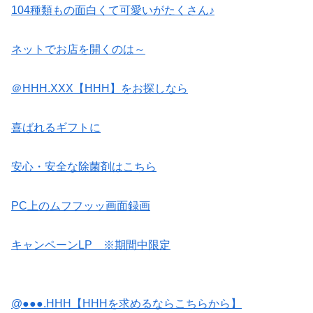
104種類もの面白くて可愛いがたくさん♪
ネットでお店を開くのは～
＠HHH.XXX【HHH】をお探しなら
喜ばれるギフトに
安心・安全な除菌剤はこちら
PC上のムフフッッ画面録画
キャンペーンLP ※期間中限定
@●●●.HHH【HHHを求めるならこちらから】