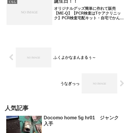
フフッッ...
誕生日！！
くらし
オリジナルグッズ簡単に作れて販売
【ME-Q】【PCR検査はTケアクリニッ
ク】PCR検査宅配キット・自宅でかんた
んPCR検査、唾液を採取して返送するだ
け！！・全国発送対応、最短即日発送い
たします。お小遣い稼ぎには！６０日間
お試しキャンペーン中...
ふくよかなまんまるぅ～
うなぎっっ
人気記事
Docomo home 5g hr01 ジャンク
入手