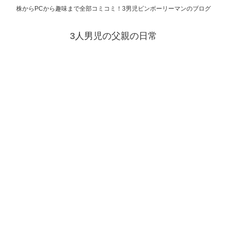
株からPCから趣味まで全部コミコミ！3男児ビンボーリーマンのブログ
3人男児の父親の日常