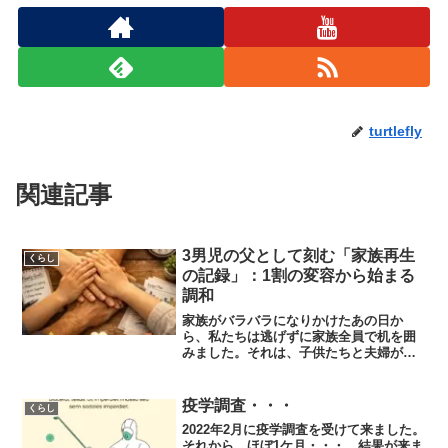
turtlefly
関連記事
3男児の父として刻む「家族再生
くらし
の記録」：1割の変容から始まる
調和
家族がバラバラになりかけたあの日か
ら、私たちは逃げずに家族全員で机を囲
みました。それは、子供たちと夫婦が、
互いの「痛み」と「未熟さ」をさらけ出
し、新しい家族の形を模索し始めた再出
発の日です。感情のぶつけ合いを「建設
疫学調査・・・
くらし
的な協議」へと変えるために...
2022年2月に疫学調査を受けて来ました。
それから、ほぼ1ケ月・・・。結果が来ま