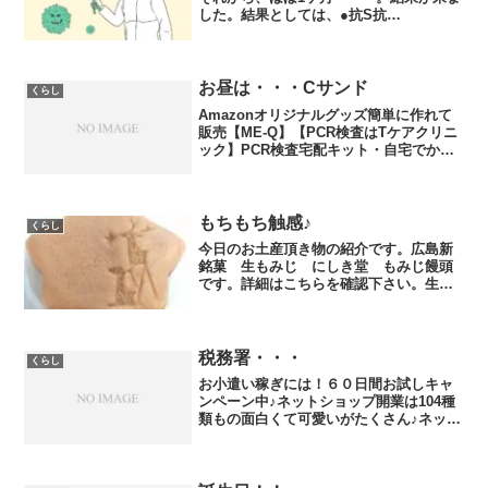
した。結果としては、●抗S抗
体 ・・・ 陽性●抗N抗体 ・・・ 陰
性でした！！【抗S抗体】抗体が作られる
要因・新型コロナウィルスへの感染・ワ
クチン接種抗体の特徴...
お昼は・・・Cサンド
くらし
Amazonオリジナルグッズ簡単に作れて
販売【ME-Q】【PCR検査はTケアクリニ
ック】PCR検査宅配キット・自宅でかん
たんPCR検査、唾液を採取して返送する
だけ！！・全国発送対応、最短即日発送
いたします。お小遣い稼ぎには！６０日
間お試しキ...
もちもち触感♪
くらし
今日のお土産頂き物の紹介です。広島新
銘菓 生もみじ にしき堂 もみじ饅頭
です。詳細はこちらを確認下さい。生も
みじ8個入2箱セット 16個ギフト （こし
あん6個粒あん6個 抹茶4個） 饅頭 万頭
にしき堂 モミジ まんじゅう マンジュウ
価格:...
税務署・・・
くらし
お小遣い稼ぎには！６０日間お試しキャ
ンペーン中♪ネットショップ開業は104種
類もの面白くて可愛いがたくさん♪ネット
でお店を開くのは～@●●●.HHH【HHHを
求めるならこちらから】喜ばれるギフト
に安心・安全な除菌剤はこちらPC上のム