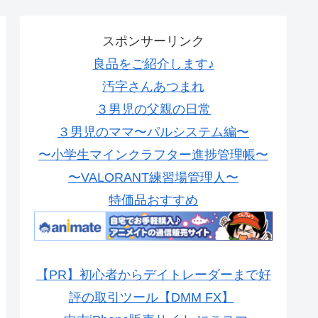
スポンサーリンク
良品をご紹介します♪
汚字さんあつまれ
３男児の父親の日常
３男児のママ〜パルシステム編〜
〜小学生マインクラフター進捗管理帳〜
〜VALORANT練習場管理人〜
特価品おすすめ
【PR】初心者からデイトレーダーまで好
評の取引ツール【DMM FX】