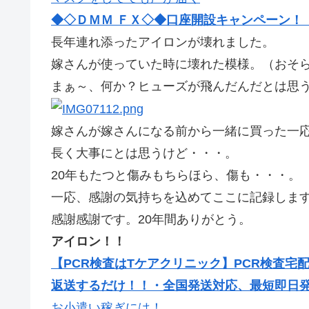
◆◇ＤＭＭ ＦＸ◇◆口座開設キャンペーン！【最
長年連れ添ったアイロンが壊れました。
嫁さんが使っていた時に壊れた模様。（おそ
まぁ～、何か？ヒューズが飛んだんだとは思う
嫁さんが嫁さんになる前から一緒に買った一
長く大事にとは思うけど・・・。
20年もたつと傷みもちらほら、傷も・・・。
一応、感謝の気持ちを込めてここに記録しま
感謝感謝です。20年間ありがとう。
アイロン！！
【PCR検査はTケアクリニック】PCR検査宅
返送するだけ！！・全国発送対応、最短即日
お小遣い稼ぎには！