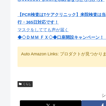
【PCR検査はTケアクリニック】来院検査は
行・365日対応です！
マスクをしてても声が届く
◆◇ＤＭＭ ＦＸ◇◆口座開設キャンペーン！【最
Auto Amazon Links: プロダクトが見つか
くらし
シ
X