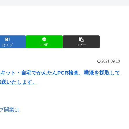
はてブ
LINE
コピー
2021.09.18
配キット・自宅でかんたんPCR検査、唾液を採取して
発送いたします。
プ開業は