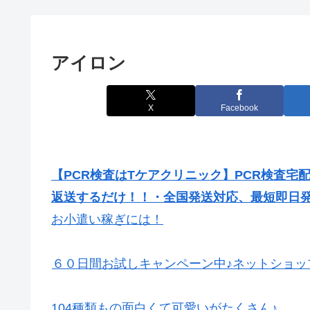
アイロン
X
Facebook
【PCR検査はTケアクリニック】PCR検査宅
返送するだけ！！・全国発送対応、最短即日
お小遣い稼ぎには！
６０日間お試しキャンペーン中♪ネットショッ
104種類もの面白くて可愛いがたくさん♪