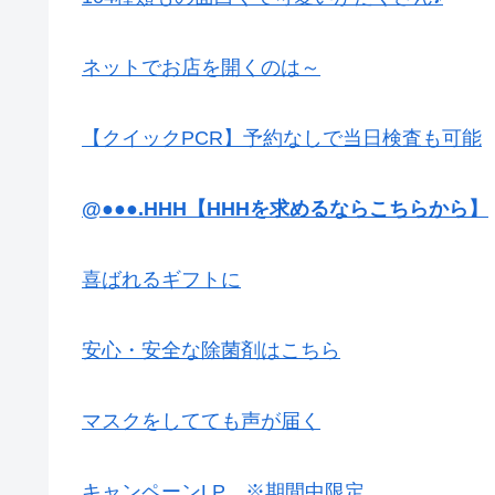
ネットでお店を開くのは～
【クイックPCR】予約なしで当日検査も可能
@●●●.HHH【HHHを求めるならこちらから】
喜ばれるギフトに
安心・安全な除菌剤はこちら
マスクをしてても声が届く
キャンペーンLP ※期間中限定