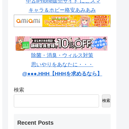
中古iPhone販売サイト にこスマ
キャラ＆ホビー格安あみあみ
除菌・消臭・ウィルス対策
思いやりをあなたに・・・
@●●●.HHH【HHHを求めるなら】
検索
検索
Recent Posts