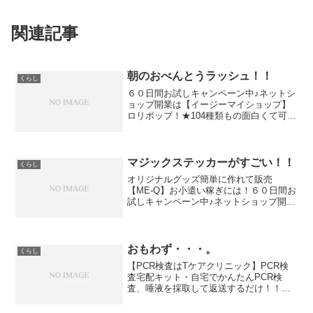
関連記事
朝のおべんとうラッシュ！！
くらし
６０日間お試しキャンペーン中♪ネットシ
ョップ開業は【イージーマイショップ】
ロリポップ！★104種類もの面白くて可愛
いドメインがたくさん♪EGOISM.JP /
VIVIAN.JP / RAINDROP.JP /
ZOMBIE.JP / MO...
マジックステッカーがすごい！！
くらし
オリジナルグッズ簡単に作れて販売
【ME-Q】お小遣い稼ぎには！６０日間お
試しキャンペーン中♪ネットショップ開業
は104種類もの面白くて可愛いがたくさん
♪ネットでお店を開くのは～<キャラ＆ホ
ビー格安あみあみ@●●●.HHH【HHHを求
めるなら...
おもわず・・・。
くらし
【PCR検査はTケアクリニック】PCR検
査宅配キット・自宅でかんたんPCR検
査、唾液を採取して返送するだけ！！・
全国発送対応、最短即日発送いたしま
す。お小遣い稼ぎには！６０日間お試し