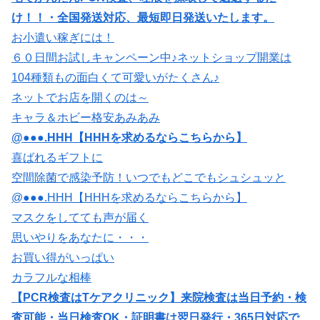
け！！・全国発送対応、最短即日発送いたします。
お小遣い稼ぎには！
６０日間お試しキャンペーン中♪ネットショップ開業は
104種類もの面白くて可愛いがたくさん♪
ネットでお店を開くのは～
キャラ＆ホビー格安あみあみ
@●●●.HHH【HHHを求めるならこちらから】
喜ばれるギフトに
空間除菌で感染予防！いつでもどこでもシュシュッと
@●●●.HHH【HHHを求めるならこちらから】
マスクをしてても声が届く
思いやりをあなたに・・・
お買い得がいっぱい
カラフルな相棒
【PCR検査はTケアクリニック】来院検査は当日予約・検
査可能・当日検査OK・証明書は翌日発行・365日対応で