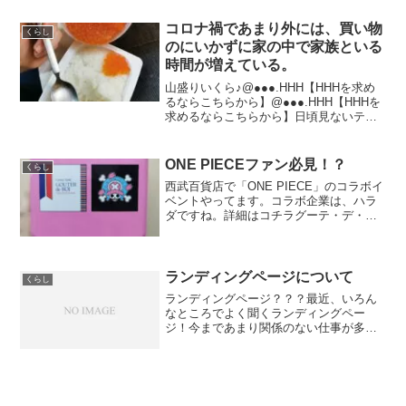
キャンペーン中♪ネットショップ開業は
104種類もの面白くて...
コロナ禍であまり外には、買い物
くらし
のにいかずに家の中で家族といる
時間が増えている。
山盛りいくら♪@●●●.HHH【HHHを求め
るならこちらから】@●●●.HHH【HHHを
求めるならこちらから】日頃見ないテレ
ビを見たり、家族で家の近くを散歩して
みたり。正月でもあまり外には出かけ
ず、家族や親族と過ごしている。また、
ONE PIECEファン必見！？
くらし
近くのスー...
西武百貨店で「ONE PIECE」のコラボイ
ベントやってます。コラボ企業は、ハラ
ダですね。詳細はコチラグーテ・デ・ロ
ワ ワンピースデザイン缶・ルフィー・ナ
ミ・ゾロ・ウソップ・サンジ・ルフィ手
書き海賊旗・チョッパー・エースとなっ
ております。我...
ランディングページについて
くらし
ランディングページ？？？最近、いろん
なところでよく聞くランディングペー
ジ！今まであまり関係のない仕事が多か
ったので気にしてなったけど、今は結構
必要になってきて急遽勉強中♪取り急ぎ
は、ペライチのフリーで練習してみよっ
とっっ。#ランディングペー...