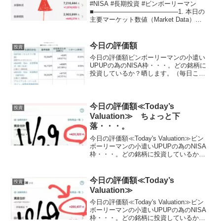
#NISA #長期投資 #ビンボーリーマン
■───────────────────1. 本日の
主要マーケット数値（Market Data）
───────────────────■【データ
基準時刻】 2026年4月3日 06:58 ～ 07:...
今日の評価額
投資
今日の評価額ビンボーリーマンの小遣い
UPUPの為のNISA枠・・・。どの銘柄に
投資しているか？晒します。（毎日ここ
に載せる予定,日曜日と月曜日は土日が証
券会社がお休みなので無しかな？？）
（投資信託の評価のみです。これ以外に
もETFにもいれて...
今日の評価額≪Today’s
投資
Valuation≫ ちょっと下
落・・・。
今日の評価額≪Today's Valuation≫ビン
ボーリーマンの小遣いUPUPの為のNISA
枠・・・。どの銘柄に投資しているか？
晒します。（毎日ここに載せる予定,日曜
日と月曜日は土日が証券市場がお休みな
ので無しかな？？）（投資信託の評価...
今日の評価額≪Today’s
投資
Valuation≫
今日の評価額≪Today's Valuation≫ビン
ボーリーマンの小遣いUPUPの為のNISA
枠・・・。どの銘柄に投資しているか？