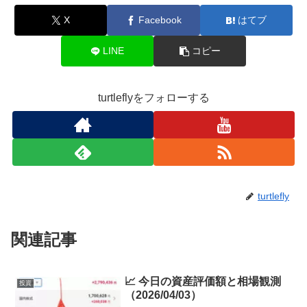
X
Facebook
はてブ
LINE
コピー
turtleflyをフォローする
turtlefly
関連記事
📈 今日の資産評価額と相場観測
投資
（2026/04/03）