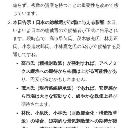
偏らず、複数の資産を持つことの重要性を改めて感
じています。
本日告示！日本の総裁選が市場に与える影響
: 本日、
いよいよ日本の総裁選の立候補者が正式に告示され
ます。現時点で、高市早苗氏、茂木敏充氏、林芳正
氏、小泉進次郎氏、小林鷹之氏の5名が立候補する見
通しですね。
高市氏（積極財政派）が勝利すれば、アベノミ
クス継承への期待から株価は上がる可能性
があ
り、円安が進むかもしれません。
茂木氏（現行路線継承派）であれば、安定感か
ら市場は大きな変動なく、緩やかな株価上昇
が
期待されます。
林氏、小泉氏、小林氏（財政健全化・構造改革
派）の場合、短期的な景気刺激策への期待が後