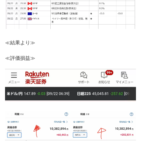
≪結果より≫
≪評価損益≫