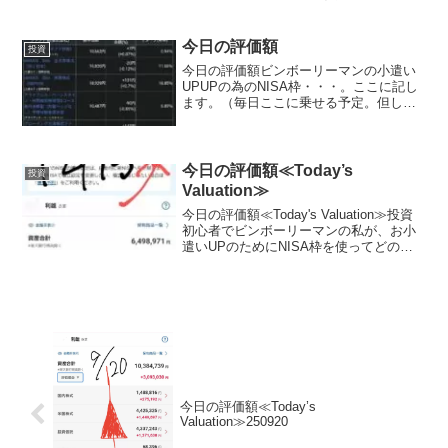
晒します。（毎日ここに載せる予定,日曜
日と月曜日は土日が証券市場がお休みな
ので無しかな？？）（投資信託の評価...
今日の評価額
投資
今日の評価額ビンボーリーマンの小遣い
UPUPの為のNISA枠・・・。ここに記し
ます。（毎日ここに乗せる予定。但し日
曜は、証券所が休みなので無し）夢と希
望を載せて日々少しづつ堅実に目指しま
す。私は、証券会社は楽天証券を使用し
てます。最近は、S...
今日の評価額≪Today’s
投資
Valuation≫
今日の評価額≪Today's Valuation≫投資
初心者でビンボーリーマンの私が、お小
遣いUPのためにNISA枠を使ってどの銘
柄に投資しているかを毎日公開していき
ます。私は毎月お小遣いを節約して、で
きるだけ投資に回すようにしています。
終...
今日の評価額≪Today’s
Valuation≫250920