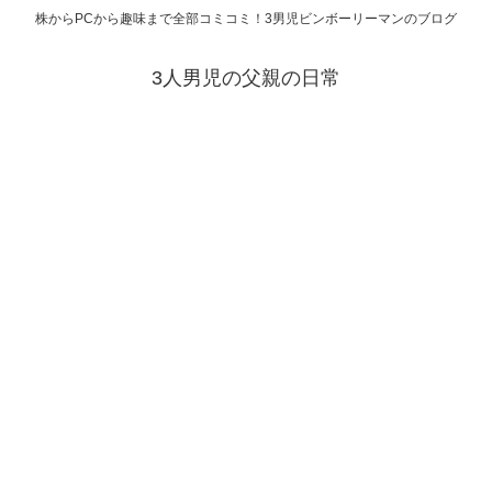
株からPCから趣味まで全部コミコミ！3男児ビンボーリーマンのブログ
3人男児の父親の日常