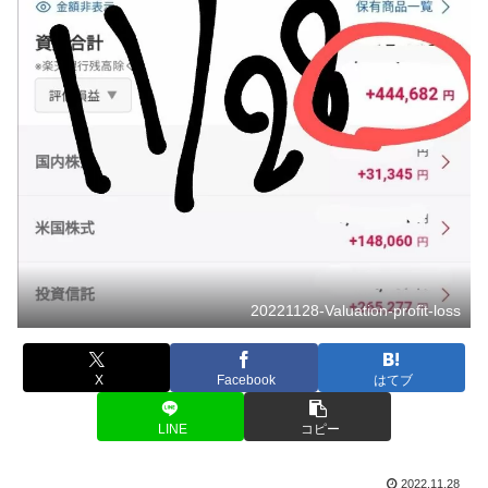
20221128-Valuation-profit-loss
X
Facebook
はてブ
LINE
コピー
2022.11.28