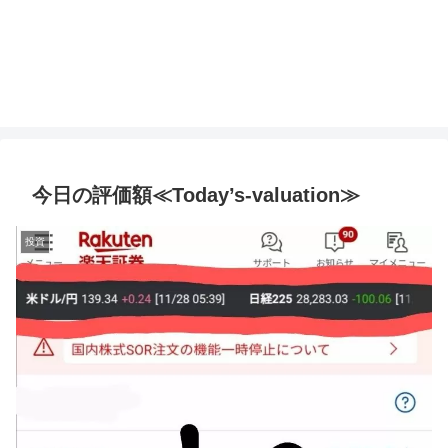
今日の評価額≪Today’s-valuation≫
投資