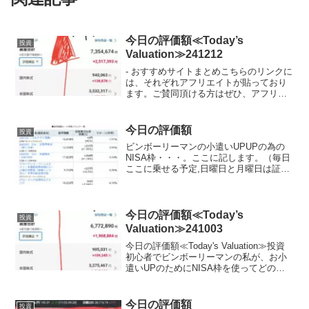
今日の評価額≪Today’s
投資
Valuation≫241212
- おすすめサイトまとめこちらのリンクに
は、それぞれアフリエイトが貼っており
ます。ご賛同頂ける方はぜひ、アフリエ
イト宜しくお願い致します。- 投資初心者
でビンボーリーマンの私が、お小遣いUP
のためにNISA枠を使ってどの銘柄に投資
今日の評価額
投資
しているか...
ビンボーリーマンの小遣いUPUPの為の
NISA枠・・・。ここに記します。（毎日
ここに乗せる予定,日曜日と月曜日は証券
がお休みなので無しかな？？）夢と希望
を載せて日々少しづつ堅実に目指しま
す。私は、証券会社は楽天証券を使用し
てます。最近は、S...
今日の評価額≪Today’s
投資
Valuation≫241003
今日の評価額≪Today's Valuation≫投資
初心者でビンボーリーマンの私が、お小
遣いUPのためにNISA枠を使ってどの銘
柄に投資しているかを毎日公開していき
ます。ここで、私のポートフォリオが増
えていれば、少なからず長期投資を始め
今日の評価額
投資