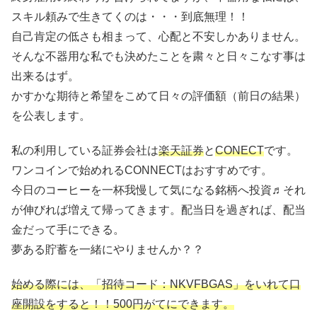
スキル頼みで生きてくのは・・・到底無理！！
自己肯定の低さも相まって、心配と不安しかありません。
そんな不器用な私でも決めたことを粛々と日々こなす事は
出来るはず。
かすかな期待と希望をこめて日々の評価額（前日の結果）
を公表します。
私の利用している証券会社は
楽天証券
と
CONECT
です。
ワンコインで始めれるCONNECTはおすすめです。
今日のコーヒーを一杯我慢して気になる銘柄へ投資♬それ
が伸びれば増えて帰ってきます。配当日を過ぎれば、配当
金だって手にできる。
夢ある貯蓄を一緒にやりませんか？？
始める際には、「招待コード：NKVFBGAS」をいれて口
座開設をすると！！500円がてにできます。