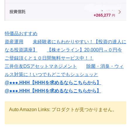
特価品おすすめ
資産運用
未経験者にもわかりやすい！【投資の達人に
なる投資講座】
【株オンライン】20,000円→０円今
ご登録頂くと１０日間無料サービス中！！
三井住友DSアセットマネジメント
除菌・消臭・ウィ
ルス対策に！いつでもどこでもシュシュッと
@●●●.HHH【HHHを求めるならこちらから】
@●●●.HHH【HHHを求めるならこちらから】
Auto Amazon Links: プロダクトが見つかりません。