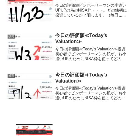
る...
今日の評価額ビンボーリーマンの小遣い
UPUPの為のNISA枠・・・。どの銘柄に
投資しているか？晒します。（毎日ここ
に載せる予定,日曜日と月曜日は土日が証
券市場がお休みなので無しかな？？）
（投資信託の評価のみです。これ以外に
もETFにもいれて...
今日の評価額≪Today’s
投資
Valuation≫
今日の評価額≪Today's Valuation≫投資
初心者でビンボーリーマンの私が、お小
遣いUPのためにNISA枠を使ってどの銘
柄に投資しているかを毎日公開していき
ます。私は毎月お小遣いを節約して、で
きるだけ投資に回すようにしています。
今日の評価額≪Today’s
投資
終...
Valuation≫
今日の評価額≪Today's Valuation≫投資
初心者でビンボーリーマンの私が、お小
遣いUPのためにNISA枠を使ってどの銘
柄に投資しているかを毎日公開していき
ます。私は毎月お小遣いを節約して、で
きるだけ投資に回すようにしています。
終...