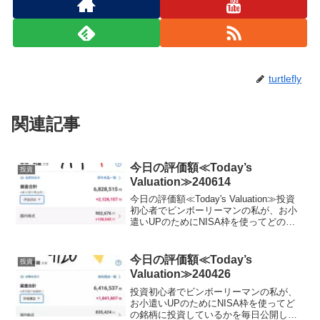
turtlefly
関連記事
今日の評価額≪Today’s
投資
Valuation≫240614
今日の評価額≪Today's Valuation≫投資
初心者でビンボーリーマンの私が、お小
遣いUPのためにNISA枠を使ってどの銘
柄に投資しているかを毎日公開していき
ます。ここで、私のポートフォリオが増
えていれば、少なからず長期投資を始め
今日の評価額≪Today’s
投資
る...
Valuation≫240426
投資初心者でビンボーリーマンの私が、
お小遣いUPのためにNISA枠を使ってど
の銘柄に投資しているかを毎日公開して