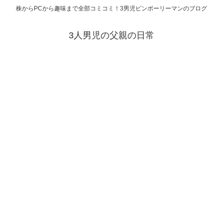
株からPCから趣味まで全部コミコミ！3男児ビンボーリーマンのブログ
3人男児の父親の日常