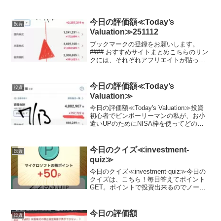
いきます。ここで、私のポートフォリオ
が増えていれば、少なからず長期投資を
始めることで同じように資産形成が可能
今日の評価額≪Today’s
投資
です。短期売買はおす...
Valuation≫251112
ブックマークの登録をお願いします。
#### おすすめサイトまとめこちらのリン
クには、それぞれアフリエイトが貼って
おります。ご賛同頂ける方はぜひ、アフ
リエイト宜しくお願い致します。投資初
心者でビンボーリーマンの私が、お小遣
今日の評価額≪Today’s
投資
いUPのためにNIS...
Valuation≫
今日の評価額≪Today's Valuation≫投資
初心者でビンボーリーマンの私が、お小
遣いUPのためにNISA枠を使ってどの銘
柄に投資しているかを毎日公開していき
ます。私は毎月お小遣いを節約して、で
きるだけ投資に回すようにしています。
今日のクイズ≪investment-
投資
終...
quiz≫
今日のクイズ≪investment-quiz≫今日の
クイズは、こちら！毎日答えてポイント
GET。ポイントで投資出来るのでノーリ
スクでお小遣いUP。興味がある方は、こ
ちらをチェック♪ポイント0からスタート
可能！Play to Earn型クイズ...
今日の評価額
投資