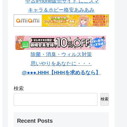
中古iPhone販売サイト にこスマ
キャラ＆ホビー格安あみあみ
除菌・消臭・ウィルス対策
思いやりをあなたに・・・
@●●●.HHH【HHHを求めるなら】
検索
検索
Recent Posts