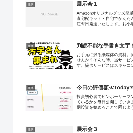
展示会１
仕事
Amazonオリジナルグッズ簡
査宅配キット・自宅でかんた
短即日発送いたします。お小遣
判読不能な手書き文字
仕事
お手元に残る紙媒体の資料。
せんか？そんな時、当サービ
す。提供サービスはスキャニン
今日の評価額≪Today’s V
仕事
投資初心者でビンボーリーマン
ているかを毎日公開していき
期投資を始めることで同じよう
展示会３
仕事