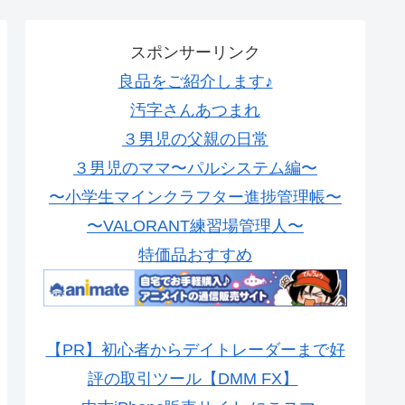
スポンサーリンク
良品をご紹介します♪
汚字さんあつまれ
３男児の父親の日常
３男児のママ〜パルシステム編〜
〜小学生マインクラフター進捗管理帳〜
〜VALORANT練習場管理人〜
特価品おすすめ
【PR】初心者からデイトレーダーまで好
評の取引ツール【DMM FX】