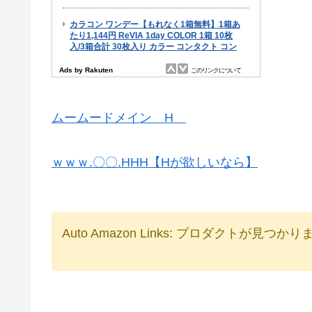
ムームードメイン H
ｗｗｗ.〇〇.HHH【Hが欲しいなら】
Auto Amazon Links: プロダクトが見つか