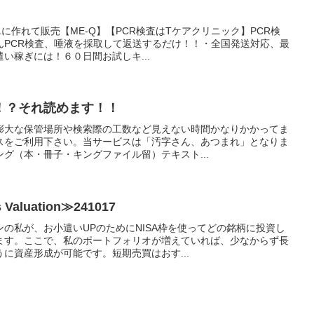
単に作れて販売【ME-Q】【PCR検査はTケアクリニック】PCR検
んPCR検査、唾液を採取して返送するだけ！！・全国発送対応、最
い稼ぎには！６０日間お試しキ...
！？それ読めます！！
膨大な保管場所や検索際の工数など見えない時間かなりかかってま
スをご利用下さい。当サービスは「汚字さん、あつまれ」となりま
グ（本・冊子・キングファイル留）テキスト...
aluation≫241017
の私が、お小遣いUPのためにNISA枠を使ってどの銘柄に投資し
ます。ここで、私のポートフォリオが増えていれば、少なからず長
に資産形成が可能です。短期売買はおす...