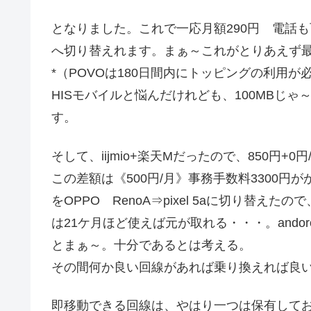
となりました。これで一応月額290円 電話も可
へ切り替えれます。まぁ～これがとりあえず
*（POVOは180日間内にトッピングの利用が
HISモバイルと悩んだけれども、100MBじゃ
す。
そして、iijmio+楽天Mだったので、850円+0円
この差額は《500円/月》事務手数料3300
をOPPO RenoA⇒pixel 5aに切り替え
は21ケ月ほど使えば元が取れる・・・。andoroi
とまぁ～。十分であるとは考える。
その間何か良い回線があれば乗り換えれば良
即移動できる回線は、やはり一つは保有してお