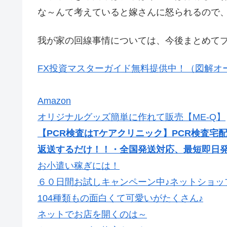
な～んて考えていると嫁さんに怒られるので
我が家の回線事情については、今後まとめて
FX投資マスターガイド無料提供中！（図解オ
Amazon
オリジナルグッズ簡単に作れて販売【ME-Q】
【PCR検査はTケアクリニック】PCR検査宅
返送するだけ！！・全国発送対応、最短即日
お小遣い稼ぎには！
６０日間お試しキャンペーン中♪ネットショッ
104種類もの面白くて可愛いがたくさん♪
ネットでお店を開くのは～