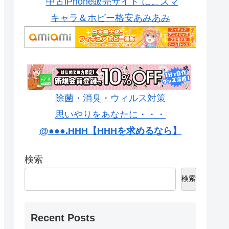
中古iPhone販売サイト にこスマ
キャラ＆ホビー格安あみあみ
除菌・消臭・ウィルス対策
思いやりをあなたに・・・
@●●●.HHH【HHHを求めるなら】
検索
検索
Recent Posts