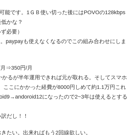
能です。1ＧＢ使い切った後にはPOVOの128kbps
最低かな？
必ず必要）
～。paypayも使えなくなるのでこの組み合わせにしま
/月⇒350円/月
円がかかるが半年運用できれば元が取れる。そしてスマホ
たので、ここにかかった経費が8000円しめて約1.1万円これ
d9→andoroid12になったので2~3年は使えるとする
い訳だし！！
きたい。出来ればもう2回線欲しい。