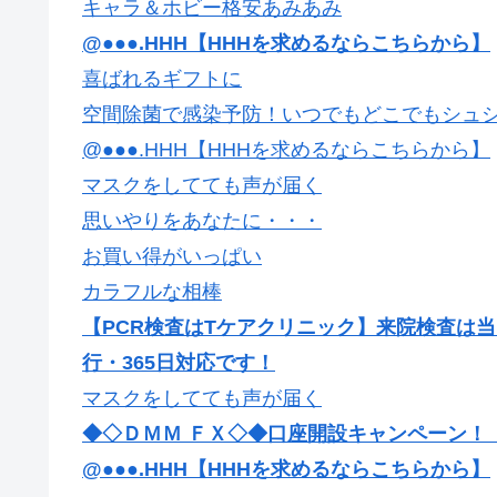
キャラ＆ホビー格安あみあみ
@●●●.HHH【HHHを求めるならこちらから】
喜ばれるギフトに
空間除菌で感染予防！いつでもどこでもシュ
@●●●.HHH【HHHを求めるならこちらから】
マスクをしてても声が届く
思いやりをあなたに・・・
お買い得がいっぱい
カラフルな相棒
【PCR検査はTケアクリニック】来院検査は
行・365日対応です！
マスクをしてても声が届く
◆◇ＤＭＭ ＦＸ◇◆口座開設キャンペーン！【最
@●●●.HHH【HHHを求めるならこちらから】