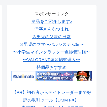
スポンサーリンク
良品をご紹介します♪
汚字さんあつまれ
３男児の父親の日常
３男児のママ〜パルシステム編〜
〜小学生マインクラフター進捗管理帳〜
〜VALORANT練習場管理人〜
特価品おすすめ
【PR】初心者からデイトレーダーまで好
評の取引ツール【DMM FX】