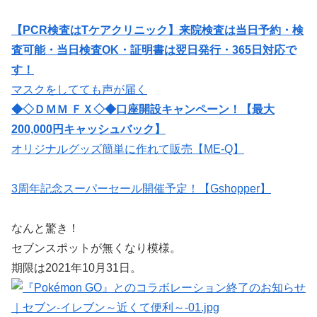
【PCR検査はTケアクリニック】来院検査は当日予約・検
査可能・当日検査OK・証明書は翌日発行・365日対応で
す！
マスクをしてても声が届く
◆◇ＤＭＭ ＦＸ◇◆口座開設キャンペーン！【最大
200,000円キャッシュバック】
オリジナルグッズ簡単に作れて販売【ME-Q】
3周年記念スーパーセール開催予定！【Gshopper】
なんと驚き！
セブンスポットが無くなり模様。
期限は2021年10月31日。