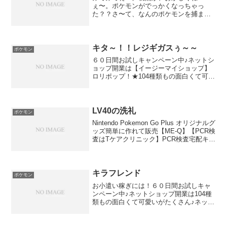
ぇ〜。ポケモンがでっかくなっちゃっ
た？？さ〜て、なんのポケモンを捕まえ
ようとした時に発生したんでしょう
か？？答えは、広告の下にありますー。
Amazonオリジナルグッズ簡単に作れて販
売【ME-Q】【PCR検査は...
キタ～！！レジギガスぅ～～
ポケモン
６０日間お試しキャンペーン中♪ネットシ
ョップ開業は【イージーマイショップ】
ロリポップ！★104種類もの面白くて可愛
いドメインがたくさん♪EGOISM.JP /
VIVIAN.JP / RAINDROP.JP /
ZOMBIE.JP / MO...
LV40の洗礼
ポケモン
Nintendo Pokemon Go Plus オリジナルグ
ッズ簡単に作れて販売【ME-Q】【PCR検
査はTケアクリニック】PCR検査宅配キッ
ト・自宅でかんたんPCR検査、唾液を採
取して返送するだけ！！・全国発送対
応、最短即日発送いたしま...
キラフレンド
ポケモン
お小遣い稼ぎには！６０日間お試しキャ
ンペーン中♪ネットショップ開業は104種
類もの面白くて可愛いがたくさん♪ネット
でお店を開くのは～＠HHH.XXX【HHH】
をお探しなら喜ばれるギフトに安心・安
全な除菌剤はこちらPC上のムフフッッ画