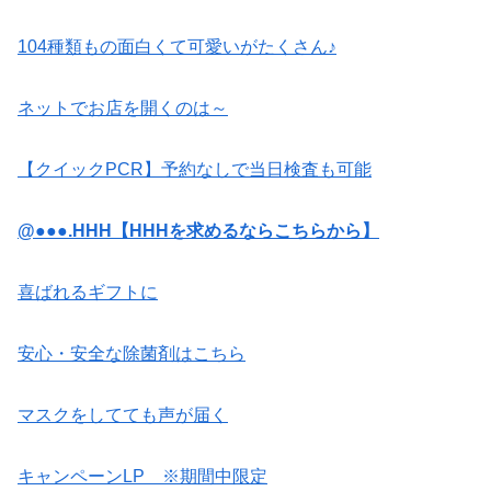
104種類もの面白くて可愛いがたくさん♪
ネットでお店を開くのは～
【クイックPCR】予約なしで当日検査も可能
@●●●.HHH【HHHを求めるならこちらから】
喜ばれるギフトに
安心・安全な除菌剤はこちら
マスクをしてても声が届く
キャンペーンLP ※期間中限定