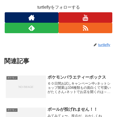
turtleflyをフォローする
turtlefly
関連記事
ポケモンバラエティーボックス
ポケモン
６０日間お試しキャンペーン中♪ネットシ
ョップ開業は104種類もの面白くて可愛い
がたくさん♪ネットでお店を開くのは～＠
HHH.XXX【HHH】をお探しなら喜ばれる
ギフトに安心・安全な除菌剤はこちらPC
上のムフフッッ画面録画キャンペーン
LP ※...
ボールが投げれません！！
ポケモン
みてみてぇ〜。視点が、おかしくね