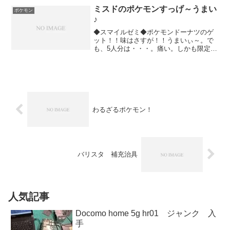
面録画キ...
ミスドのポケモンすっげ～うまい
ポケモン
♪
◆スマイルゼミ◆ポケモンドーナツのゲ
ット！！味はさすが！！うまいぃ～。で
も、5人分は・・・。痛い。しかも限定パ
ックがあるの知らんかったぁ～。そこは
残念。#ミスドポケモンドーナツ#ポケモ
ン#ピカチュウ#モンスターボールこんな
に簡単！店舗向けホ...
わるざるポケモン！
バリスタ 補充治具
人気記事
Docomo home 5g hr01 ジャンク 入
手