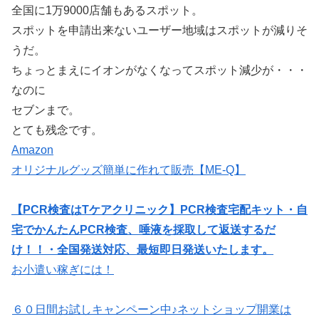
全国に1万9000店舗もあるスポット。
スポットを申請出来ないユーザー地域はスポットが減りそ
うだ。
ちょっとまえにイオンがなくなってスポット減少が・・・
なのに
セブンまで。
とても残念です。
Amazon
オリジナルグッズ簡単に作れて販売【ME-Q】
【PCR検査はTケアクリニック】PCR検査宅配キット・自
宅でかんたんPCR検査、唾液を採取して返送するだ
け！！・全国発送対応、最短即日発送いたします。
お小遣い稼ぎには！
６０日間お試しキャンペーン中♪ネットショップ開業は