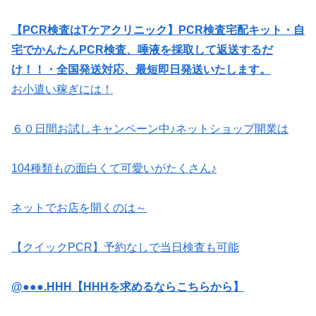
【PCR検査はTケアクリニック】PCR検査宅配キット・自
宅でかんたんPCR検査、唾液を採取して返送するだ
け！！・全国発送対応、最短即日発送いたします。
お小遣い稼ぎには！
６０日間お試しキャンペーン中♪ネットショップ開業は
104種類もの面白くて可愛いがたくさん♪
ネットでお店を開くのは～
【クイックPCR】予約なしで当日検査も可能
@●●●.HHH【HHHを求めるならこちらから】