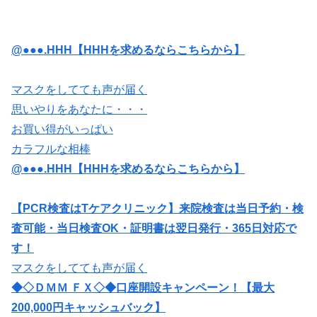
@●●●.HHH【HHHを求めるならこちらから】
マスクをしてても声が届く
思いやりをあなたに・・・
お買い得がいっぱい
カラフルな相棒
@●●●.HHH【HHHを求めるならこちらから】
【PCR検査はTケアクリニック】来院検査は当日予約・検
査可能・当日検査OK・証明書は翌日発行・365日対応で
す！
マスクをしてても声が届く
◆◇ＤＭＭ ＦＸ◇◆口座開設キャンペーン！【最大
200,000円キャッシュバック】