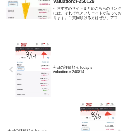
Valuation≫250129
- おすすめサイトまとめこちらのリンク
には、それぞれアフリエイトが貼ってお
ります。ご賛同頂ける方はぜひ、アフリ
エイト宜しくお願い致します。- 投資初心
者でビンボーリーマンの私が、お小遣い
UPのためにNISA枠を使ってどの銘柄に
投資している...
今日の評価額≪Today’s
Valuation≫240814
今日の評価額≪Today’s