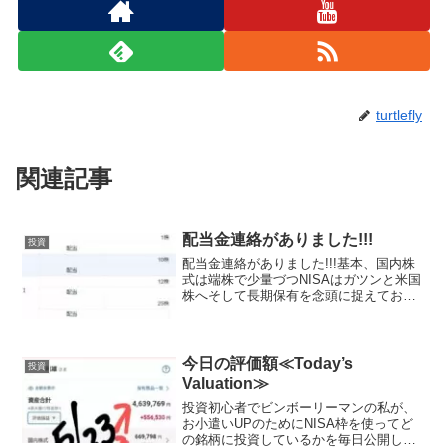
turtlefly
関連記事
配当金連絡がありました!!!
投資
配当金連絡がありました!!!基本、国内株
式は端株で少量づつNISAはガツンと米国
株へそして長期保有を念頭に捉えており
ます。流行りのFIREはまず無理ですが、
毎月の小遣いを増やして毎月の生活に少
しでも色をつければと思い今、試行錯誤
しております...
今日の評価額≪Today’s
投資
Valuation≫
投資初心者でビンボーリーマンの私が、
お小遣いUPのためにNISA枠を使ってど
の銘柄に投資しているかを毎日公開して