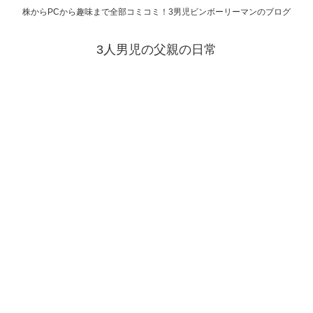
株からPCから趣味まで全部コミコミ！3男児ビンボーリーマンのブログ
3人男児の父親の日常