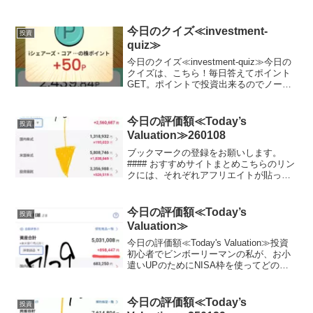
いきます。私は毎月お小遣いを節約し
て、できるだけ投資に回すようにしてい
ます。終身雇用の時代が終わりを迎えて
今日のクイズ≪investment-
投資
いる今、私のような不器...
quiz≫
今日のクイズ≪investment-quiz≫今日の
クイズは、こちら！毎日答えてポイント
GET。ポイントで投資出来るのでノーリ
スクでお小遣いUP。興味がある方は、こ
ちらをチェック♪ポイント0からスタート
可能！Play to Earn型クイズ...
今日の評価額≪Today’s
投資
Valuation≫260108
ブックマークの登録をお願いします。
#### おすすめサイトまとめこちらのリン
クには、それぞれアフリエイトが貼って
おります。ご賛同頂ける方はぜひ、アフ
リエイト宜しくお願い致します。投資初
心者でビンボーリーマンの私が、お小遣
今日の評価額≪Today’s
投資
いUPのためにNIS...
Valuation≫
今日の評価額≪Today's Valuation≫投資
初心者でビンボーリーマンの私が、お小
遣いUPのためにNISA枠を使ってどの銘
柄に投資しているかを毎日公開していき
ます。私は毎月お小遣いを節約して、で
きるだけ投資に回すようにしています。
今日の評価額≪Today’s
投資
終...