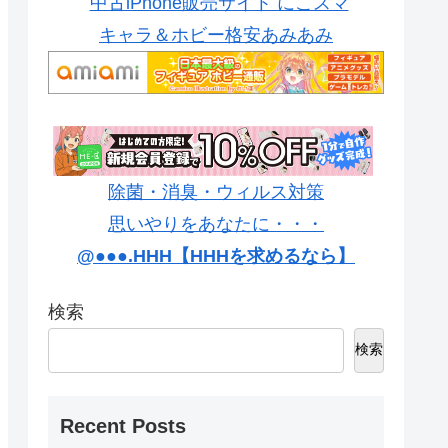
中古iPhone販売サイト にこスマ
キャラ＆ホビー格安あみあみ
除菌・消臭・ウィルス対策
思いやりをあなたに・・・
@●●●.HHH【HHHを求めるなら】
検索
検索
Recent Posts