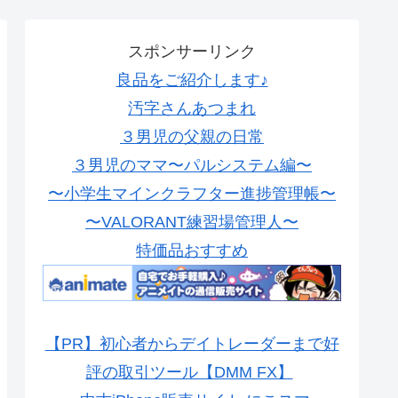
スポンサーリンク
良品をご紹介します♪
汚字さんあつまれ
３男児の父親の日常
３男児のママ〜パルシステム編〜
〜小学生マインクラフター進捗管理帳〜
〜VALORANT練習場管理人〜
特価品おすすめ
【PR】初心者からデイトレーダーまで好
評の取引ツール【DMM FX】