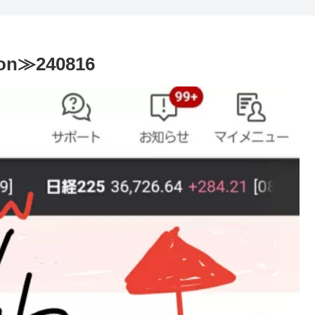
on≫240816