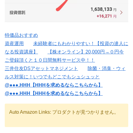
特価品おすすめ
資産運用
未経験者にもわかりやすい！【投資の達人に
なる投資講座】
【株オンライン】20,000円→０円今
ご登録頂くと１０日間無料サービス中！！
三井住友DSアセットマネジメント
除菌・消臭・ウィ
ルス対策に！いつでもどこでもシュシュッと
@●●●.HHH【HHHを求めるならこちらから】
@●●●.HHH【HHHを求めるならこちらから】
Auto Amazon Links: プロダクトが見つかりません。