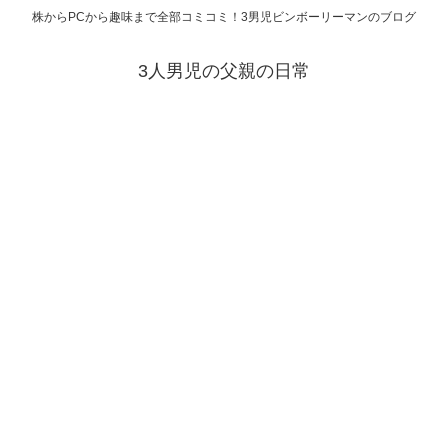
株からPCから趣味まで全部コミコミ！3男児ビンボーリーマンのブログ
3人男児の父親の日常