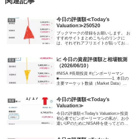
関連記事
今日の評価額≪Today’s
投資
Valuation≫250520
ブックマークの登録をお願いします。 お
すすめサイトまとめこちらのリンクに
は、それぞれアフリエイトが貼っており
ます。ご賛同頂ける方はぜひ、アフリエ
イト宜しくお願い致します。投資初心者
でビンボーリーマンの私が、お小遣いUP
📈 今日の資産評価額と相場観測
投資
のためにNISA枠を使...
（2026/06/10）
#NISA #長期投資 #ビンボーリーマン
■───────────────────1. 本日の
主要マーケット数値（Market Data）
───────────────────■日時・タ
イムスタンプ情報本日の日付: 2026年6月
10日タイ...
今日の評価額≪Today’s
投資
Valuation≫
今日の評価額≪Today's Valuation≫投資
初心者でビンボーリーマンの私が、お小
遣いUPのためにNISA枠を使ってどの銘
柄に投資しているかを毎日公開していき
ます。私は毎月お小遣いを節約して、で
きるだけ投資に回すようにしています。