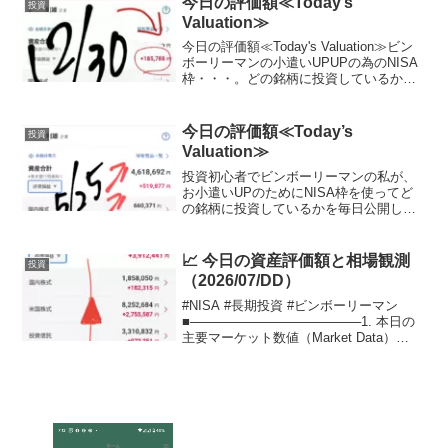
今日の評価額≪Today’s
投資
終...
Valuation≫
今日の評価額≪Today's Valuation≫ビン
ボーリーマンの小遣いUPUPの為のNISA
枠・・・。どの銘柄に投資しているか？
晒します。（毎日ここに載せる予定,日曜
日と月曜日は土日が証券市場がお休みな
ので無しかな？？）（投資信託の評価...
今日の評価額≪Today’s
投資
Valuation≫
投資初心者でビンボーリーマンの私が、
お小遣いUPのためにNISA枠を使ってど
の銘柄に投資しているかを毎日公開して
いきます。私は毎月お小遣いを節約し
て、できるだけ投資に回すようにしてい
ます。終身雇用の時代が終わりを迎えて
📈 今日の資産評価額と相場観測
投資
いる今、私のような不器...
（2026/07/DD）
#NISA #長期投資 #ビンボーリーマン
■───────────────────1. 本日の
主要マーケット数値（Market Data）
───────────────────■本日の日
付：2026年7月10日画像内タイムスタン
プに基づく時...