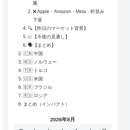
騰
❌ Apple・Amazon・Meta：軒並み
下落
🔍【昨日のマーケット背景】
📈【今後の見通し】
🗣️【まとめ】
🇨🇳 中国
🇳🇴 ノルウェー
🇹🇷 トルコ
🇺🇸 米国
🇧🇷 ブラジル
🇷🇺 ロシア
まとめ（インパクト）
2026年8月