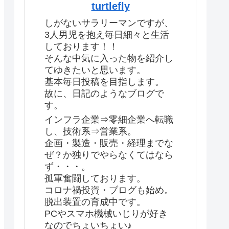
turtlefly
しがないサラリーマンですが、
3人男児を抱え毎日細々と生活
しております！！
そんな中気に入った物を紹介し
てゆきたいと思います。
基本毎日投稿を目指します。
故に、日記のようなブログで
す。
インフラ企業⇒零細企業へ転職
し、技術系⇒営業系。
企画・製造・販売・経理までな
ぜ？か独りでやらなくてはなら
ず・・・。
孤軍奮闘しております。
コロナ禍投資・ブログも始め。
脱出装置の育成中です。
PCやスマホ機械いじりが好き
なのでちょいちょい♪