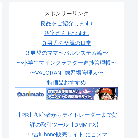
スポンサーリンク
良品をご紹介します♪
汚字さんあつまれ
３男児の父親の日常
３男児のママ〜パルシステム編〜
〜小学生マインクラフター進捗管理帳〜
〜VALORANT練習場管理人〜
特価品おすすめ
【PR】初心者からデイトレーダーまで好
評の取引ツール【DMM FX】
中古iPhone販売サイト にこスマ