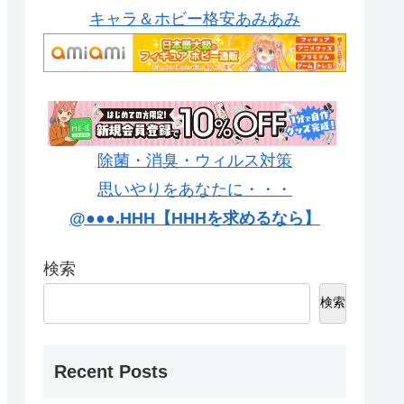
キャラ＆ホビー格安あみあみ
除菌・消臭・ウィルス対策
思いやりをあなたに・・・
@●●●.HHH【HHHを求めるなら】
検索
検索
Recent Posts