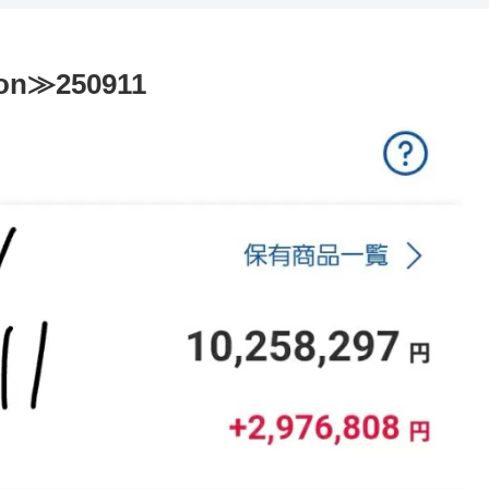
on≫250911