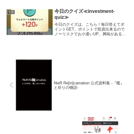
に載せる予定,日曜日と月曜日は土日が証
券会社がお休みなので無しかな？？）
（投資信託の評価のみです。これ以外に
今日のクイズ≪investment-
投資
もETFにもいれて...
quiz≫
今日のクイズは、こちら！毎日答えてポ
イントGET。ポイントで投資出来るので
ノーリスクでお小遣いUP。興味がある方
は、こちらをチェック♪turtlefly-tys.com
ポイント0からスタート可能！Play to
Earn型クイズゲームで米国...
NieR Re[in]carnation 公式資料集 -『檻』
と祈りの物語-