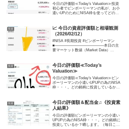
今日の評価額≪Today's Valuation≫投資
初心者でビンボーリーマンの私が、お小
遣いUPのためにNISA枠を使ってどの銘
柄に投資しているかを毎日公開していき
ます。私は毎月お小遣いを節約して、で
きるだけ投資に回すようにしています。
📈 今日の資産評価額と相場観測
投資
終...
（2026/02/12）
#NISA #長期投資 #ビンボーリーマン
■───────────────────本日の主
要マーケット数値（Market Data）
───────────────────■■マーケッ
ト情報（2026年2月12日 06:40時点）■日
経平均（...
今日の評価額≪Today’s
投資
Valuation≫
今日の評価額≪Today's Valuation≫ビン
ボーリーマンの小遣いUPUPの為のNISA
枠・・・。どの銘柄に投資しているか？
晒します。（毎日ここに載せる予定,日曜
日と月曜日は土日が証券市場がお休みな
ので無しかな？？）（投資信託の評価...
今日の評価額＆配当金♫《投資素
投資
人結果》
今日の評価額ビンボーリーマンの小遣い
UPUPの為のNISA枠・・・。どの銘柄に
投資しているか？晒します。（毎日ここ