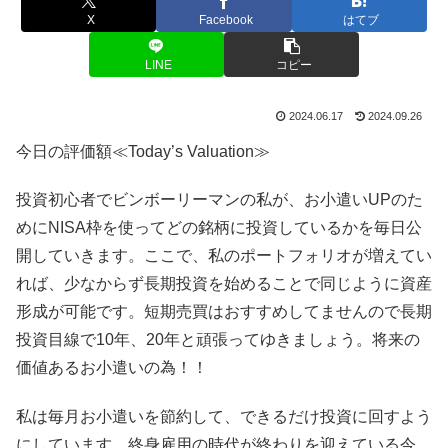
X
Facebook
はてブ
LINE
コピー
2024.06.17
2024.09.26
今日の評価額≪Today’s Valuation≫
投資初心者でビンボーリーマンの私が、お小遣いUPのた
めにNISA枠を使ってどの銘柄に投資しているかを毎日公
開していきます。ここで、私のポートフォリオが増えてい
れば、少なからず長期投資を始めることで同じように資産
形成が可能です。短期売買はおすすめしてませんので長期
投資目線で10年、20年と頑張ってゆきましょう。将来の
価値あるお小遣いの為！！
私は毎月お小遣いを節約して、できるだけ投資に回すよう
にしています。終身雇用の時代が終わりを迎えている今、