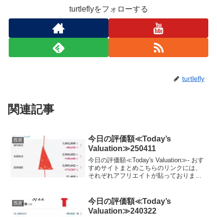
turtleflyをフォローする
turtlefly
関連記事
今日の評価額≪Today’s
投資
Valuation≫250411
今日の評価額≪Today's Valuation≫- おす
すめサイトまとめこちらのリンクには、
それぞれアフリエイトが貼っておりま
す。ご賛同頂ける方はぜひ、アフリエイ
ト宜しくお願い致します。- 投資初心者で
ビンボーリーマンの私が、お小遣いUP...
今日の評価額≪Today’s
投資
Valuation≫240322