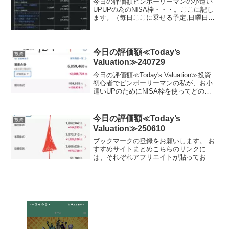
今日の評価額ビンボーリーマンの小遣い
UPUPの為のNISA枠・・・。ここに記し
ます。（毎日ここに乗せる予定,日曜日と
月曜日は証券がお休みなので無しか
な？？）夢と希望を載せて日々少しづつ
堅実に目指します。私は、証券会社は楽
天証券を使用してます...
今日の評価額≪Today’s
投資
Valuation≫240729
今日の評価額≪Today's Valuation≫投資
初心者でビンボーリーマンの私が、お小
遣いUPのためにNISA枠を使ってどの銘
柄に投資しているかを毎日公開していき
ます。ここで、私のポートフォリオが増
えていれば、少なからず長期投資を始め
今日の評価額≪Today’s
投資
る...
Valuation≫250610
ブックマークの登録をお願いします。 お
すすめサイトまとめこちらのリンクに
は、それぞれアフリエイトが貼っており
ます。ご賛同頂ける方はぜひ、アフリエ
イト宜しくお願い致します。投資初心者
でビンボーリーマンの私が、お小遣いUP
のためにNISA枠を使...