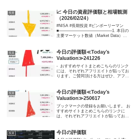
📈 今日の資産評価額と相場観測
投資
（2026/02/24）
#NISA #長期投資 #ビンボーリーマン
■───────────────────1. 本日の
主要マーケット数値（Market Data）
───────────────────■市場サマ
リーレポート基準日：2026年2月24日
（火） デー...
今日の評価額≪Today’s
投資
Valuation≫241226
- おすすめサイトまとめこちらのリンク
には、それぞれアフリエイトが貼ってお
ります。ご賛同頂ける方はぜひ、アフリ
エイト宜しくお願い致します。- 投資初心
者でビンボーリーマンの私が、お小遣い
UPのためにNISA枠を使ってどの銘柄に
今日の評価額≪Today’s
投資
投資している...
Valuation≫250617
ブックマークの登録をお願いします。 お
すすめサイトまとめこちらのリンクに
は、それぞれアフリエイトが貼っており
ます。ご賛同頂ける方はぜひ、アフリエ
イト宜しくお願い致します。投資初心者
でビンボーリーマンの私が、お小遣いUP
今日の評価額
投資
のためにNISA枠を使...