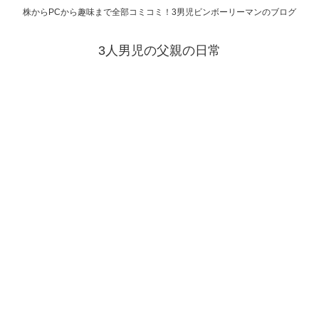
株からPCから趣味まで全部コミコミ！3男児ビンボーリーマンのブログ
3人男児の父親の日常