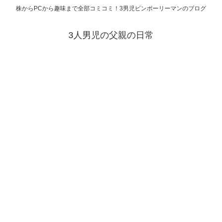
株からPCから趣味まで全部コミコミ！3男児ビンボーリーマンのブログ
3人男児の父親の日常