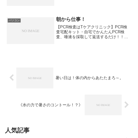
ZOMBIE.JP / MODS.JP ...ネットでお店
を開くのは～ドメインをお探しなら喜ば
れるギフ...
朝から仕事！
パソコン
【PCR検査はTケアクリニック】PCR検
査宅配キット・自宅でかんたんPCR検
査、唾液を採取して返送するだけ！！・
全国発送対応、最短即日発送いたしま
す。お小遣い稼ぎには！６０日間お試し
キャンペーン中♪ネットショップ開業は
104種類もの面白くて...
暑い日は！体の内からあたたまろ～。
《水の力で暑さのコントール！？》
人気記事