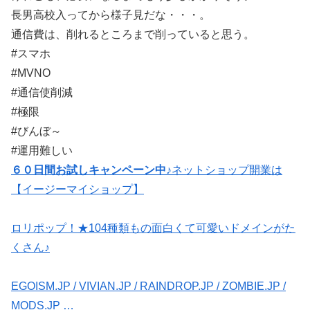
長男高校入ってから様子見だな・・・。
通信費は、削れるところまで削っていると思う。
#スマホ
#MVNO
#通信使削減
#極限
#びんぼ～
#運用難しい
６０日間お試しキャンペーン中♪
ネットショップ開業は
【イージーマイショップ】
ロリポップ！★104種類もの面白くて可愛いドメインがた
くさん♪
EGOISM.JP / VIVIAN.JP / RAINDROP.JP / ZOMBIE.JP /
MODS.JP …