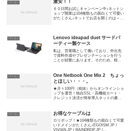
激安！！
パソコン
６０日間お試しキャンペーン中♪ネットシ
ョップ開業は104種類もの面白くて可愛い
がたくさん♪ネットでお店を開くのは～＠
HHH.XXX【HHH】をお探しなら喜ばれる
ギフトに安心・安全な除菌剤はこちらPC
上のムフフッッ画面録画キャンペーン
LP ※...
Lenovo ideapad duet サードパ
パソコン
ーティー製ケース
私は、営業職として働いており、外出先
で資料作成やプレゼンテーションを行う
ことが頻繁にあります。そのため、軽量
で持ち運びやすいPCを探していました。
そこで出会ったのが、レノボの「IdeaPad
Duet」です。IdeaPad Duetの特徴I...
One Netbook One Mix 2 ちょっ
パソコン
とほしい・・・。
★月々100円（税抜）からオンラインショ
ップを運営！独自SSL・高機能カート・
クレジット決済が簡単導入ネットの書き
込み等々でもちょっとざわついてる。ア
イテム「One Netbook One Mix 2」なん
だけれどもやはり、ほしいって思える...
お得なケーブルは
パソコン
ロリポップ！★104種類もの面白くて可愛
いドメインがたくさん♪EGOISM.JP /
VIVIAN.JP / RAINDROP.JP /