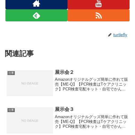
turtlefly
関連記事
展示会２
仕事
Amazonオリジナルグッズ簡単に作れて販
売【ME-Q】【PCR検査はTケアクリニッ
ク】PCR検査宅配キット・自宅でかんた
んPCR検査、唾液を採取して返送するだ
け！！・全国発送対応、最短即日発送い
たします。お小遣い稼ぎには！６０日間
お試しキ...
展示会３
仕事
Amazonオリジナルグッズ簡単に作れて販
売【ME-Q】【PCR検査はTケアクリニッ
ク】PCR検査宅配キット・自宅でかんた
んPCR検査、唾液を採取して返送するだ