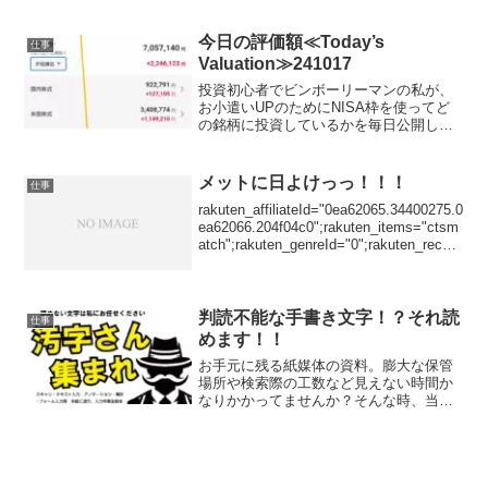
け！！・全国発送対応、最短即日発送い
たします。お小遣い稼ぎには！６０日間
お試しキ...
今日の評価額≪Today’s
仕事
Valuation≫241017
投資初心者でビンボーリーマンの私が、
お小遣いUPのためにNISA枠を使ってど
の銘柄に投資しているかを毎日公開して
いきます。ここで、私のポートフォリオ
が増えていれば、少なからず長期投資を
始めることで同じように資産形成が可能
メットに日よけっっ！！！
仕事
です。短期売買はおす...
rakuten_affiliateId="0ea62065.34400275.0
ea62066.204f04c0";rakuten_items="ctsm
atch";rakuten_genreId="0";rakuten_recom
mend...
判読不能な手書き文字！？それ読
仕事
めます！！
お手元に残る紙媒体の資料。膨大な保管
場所や検索際の工数など見えない時間か
なりかかってませんか？そんな時、当サ
ービスをご利用下さい。当サービスは
「汚字さん、あつまれ」となります。提
供サービスはスキャニング（本・冊子・
キングファイル留）テキスト...