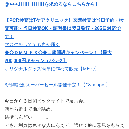
@●●●.HHH【HHHを求めるならこちらから】
【PCR検査はTケアクリニック】来院検査は当日予約・検
査可能・当日検査OK・証明書は翌日発行・365日対応で
す！
マスクをしてても声が届く
◆◇ＤＭＭ ＦＸ◇◆口座開設キャンペーン！【最大
200,000円キャッシュバック】
オリジナルグッズ簡単に作れて販売【ME-Q】
3周年記念スーパーセール開催予定！【Gshopper】
今日から３日間ビックサイトで展示会。
朝から番まで働き詰め。
結構しんどい・・・。
でも、利点は色々な人にあえて、話せて逆に意見をもらえ