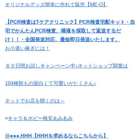
オリジナルグッズ簡単に作れて販売【ME-Q】
【PCR検査はTケアクリニック】PCR検査宅配キット・自
宅でかんたんPCR検査、唾液を採取して返送するだ
け！！・全国発送対応、最短即日発送いたします。
お小遣い稼ぎには！
６０日間お試しキャンペーン中♪ネットショップ開業は
104種類もの面白くて可愛いがたくさん♪
ネットでお店を開くのは～
<
キャラ＆ホビー格安あみあみ
@●●●.HHH【HHHを求めるならこちらから】