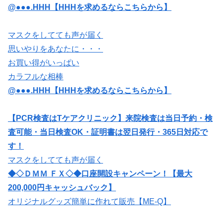
@●●●.HHH【HHHを求めるならこちらから】
マスクをしてても声が届く
思いやりをあなたに・・・
お買い得がいっぱい
カラフルな相棒
@●●●.HHH【HHHを求めるならこちらから】
【PCR検査はTケアクリニック】来院検査は当日予約・検
査可能・当日検査OK・証明書は翌日発行・365日対応で
す！
マスクをしてても声が届く
◆◇ＤＭＭ ＦＸ◇◆口座開設キャンペーン！【最大
200,000円キャッシュバック】
オリジナルグッズ簡単に作れて販売【ME-Q】