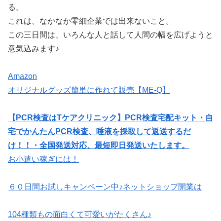
る。
これは、なかなか零細企業では出来ないこと。
この三日間は、いろんな人と話して人間の幅を広げようと
意気込みます♪
Amazon
オリジナルグッズ簡単に作れて販売【ME-Q】
【PCR検査はTケアクリニック】PCR検査宅配キット・自
宅でかんたんPCR検査、唾液を採取して返送するだ
け！！・全国発送対応、最短即日発送いたします。
お小遣い稼ぎには！
６０日間お試しキャンペーン中♪ネットショップ開業は
104種類もの面白くて可愛いがたくさん♪