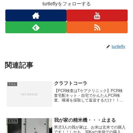
turtleflyをフォローする
turtlefly
関連記事
クラフトコーラ
くらし
【PCR検査はTケアクリニック】PCR検
査宅配キット・自宅でかんたんPCR検
査、唾液を採取して返送するだけ！！・
全国発送対応、最短即日発送いたしま
す。お小遣い稼ぎには！６０日間お試し
キャンペーン中♪ネットショップ開業は
104種類もの面白くて...
我が家の精米機・・・止まる
くらし
男児3人の我が家は、お米は玄米での購入
です！！しかも、30Kgの米袋での購入。