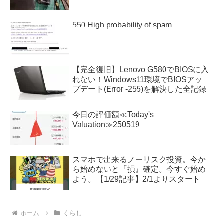
550 High probability of spam
【完全復旧】Lenovo G580でBIOSに入
れない！Windows11環境でBIOSアッ
プデート(Error -255)を解決した全記録
今日の評価額≪Today's
Valuation≫250519
スマホで出来るノーリスク投資。今か
ら始めないと『損』確定。今すぐ始め
よう。【1/29記事】2/1よりスタート
ホーム
くらし