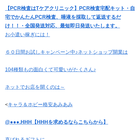
【PCR検査はTケアクリニック】PCR検査宅配キット・自
宅でかんたんPCR検査、唾液を採取して返送するだ
け！！・全国発送対応、最短即日発送いたします。
お小遣い稼ぎには！
６０日間お試しキャンペーン中♪ネットショップ開業は
104種類もの面白くて可愛いがたくさん♪
ネットでお店を開くのは～
<
キャラ＆ホビー格安あみあみ
@●●●.HHH【HHHを求めるならこちらから】
喜ばれるギフトに