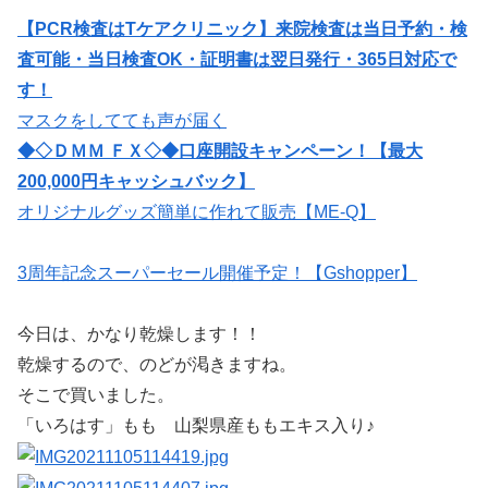
【PCR検査はTケアクリニック】来院検査は当日予約・検
査可能・当日検査OK・証明書は翌日発行・365日対応で
す！
マスクをしてても声が届く
◆◇ＤＭＭ ＦＸ◇◆口座開設キャンペーン！【最大
200,000円キャッシュバック】
オリジナルグッズ簡単に作れて販売【ME-Q】
3周年記念スーパーセール開催予定！【Gshopper】
今日は、かなり乾燥します！！
乾燥するので、のどが渇きますね。
そこで買いました。
「いろはす」もも 山梨県産ももエキス入り♪