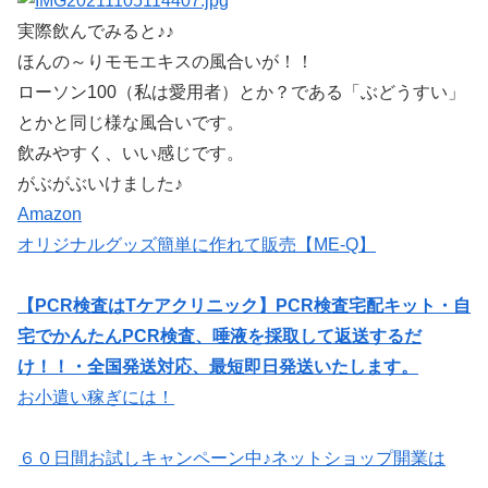
実際飲んでみると♪♪
ほんの～りモモエキスの風合いが！！
ローソン100（私は愛用者）とか？である「ぶどうすい」
とかと同じ様な風合いです。
飲みやすく、いい感じです。
がぶがぶいけました♪
Amazon
オリジナルグッズ簡単に作れて販売【ME-Q】
【PCR検査はTケアクリニック】PCR検査宅配キット・自
宅でかんたんPCR検査、唾液を採取して返送するだ
け！！・全国発送対応、最短即日発送いたします。
お小遣い稼ぎには！
６０日間お試しキャンペーン中♪ネットショップ開業は