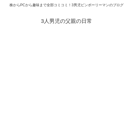
株からPCから趣味まで全部コミコミ！3男児ビンボーリーマンのブログ
3人男児の父親の日常