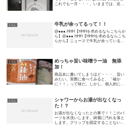
これでも一月・・・。いままでは、近く
の精米所まで10kgごと小分けで運んで精
米してました。しかし・・・。この10kg
持って精米をするのに持って行って精米
完了を待っ...
牛乳が余ってるって！！
くらし
@●●●.HHH【HHHを求めるならこちらか
ら】@●●●.HHH【HHHを求めるならこち
らから】ニュースで牛乳が余っているよ
うだ！！しかも、5000tも・・・・。“生
乳大量廃棄”の懸念 金子農相が乳製品の消
費拡大呼びかけ”こりゃ〜なかなかの...
めっちゃ旨い味噌ラー油 無添
くらし
加！
商品名に書いてしまうほど・・・、旨い
みたい。実際に食べてみると、「確か
に！！」って味だ。しかし、個人的に
は、食べる辣油が好みです。まぁ〜この
ラー油も捨てがたいのですが！！ご飯に
は、味噌ラー油！それ以外に万能なのが
シャワーからお湯が出なくなっ
くらし
食べるらーゆですかね！！ ホ...
た！？
お湯が出なくなったとの事で！！このパ
ーツを水洗いします。綺麗に汚れを落と
します。グリップを固定することないく
お湯が出るまで、調整します。我が家は
この方法で治りました。今の所問題無く