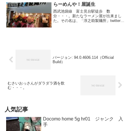
使えてます。交換する数万円～数十万か
らーめんや！屋誕生
くらし
かるらしい。近所の水道屋...
西武池袋線 富士見台駅徒歩 数
分・・・。新たなラーメン屋が出来まし
た。その名は、「淳之助製麺所」twitterは
こちらちょっとこの場は、お店がコロコ
ロ変わる場所。なんだかね。味は、煮干
したっぷりの「特性濃魚つけ麺」濃魚っ
てことなので！やっぱ...
バージョン: 94.0.4606.114（Official
Build）
むさいおっさんがダラダラ酒を飲
む・・・。
人気記事
Docomo home 5g hr01 ジャンク 入
手