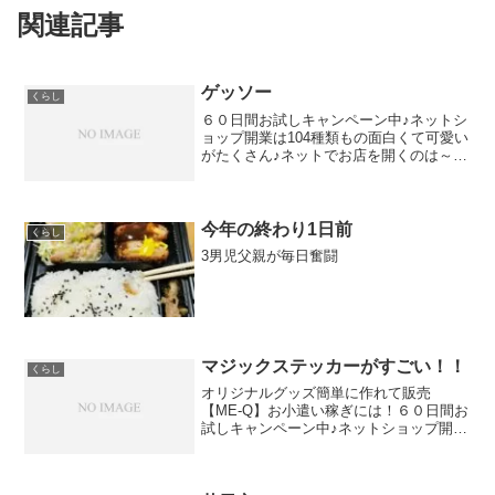
関連記事
ゲッソー
くらし
６０日間お試しキャンペーン中♪ネットシ
ョップ開業は104種類もの面白くて可愛い
がたくさん♪ネットでお店を開くのは～＠
HHH.XXX【HHH】をお探しなら喜ばれる
ギフトに安心・安全な除菌剤はこちらPC
上のムフフッッ画面録画キャンペーン
LP ※...
今年の終わり1日前
くらし
3男児父親が毎日奮闘
マジックステッカーがすごい！！
くらし
オリジナルグッズ簡単に作れて販売
【ME-Q】お小遣い稼ぎには！６０日間お
試しキャンペーン中♪ネットショップ開業
は104種類もの面白くて可愛いがたくさん
♪ネットでお店を開くのは～<キャラ＆ホ
ビー格安あみあみ@●●●.HHH【HHHを求