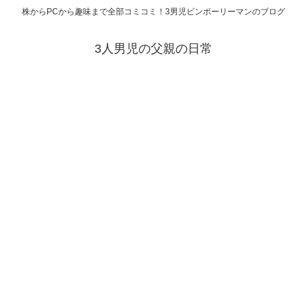
株からPCから趣味まで全部コミコミ！3男児ビンボーリーマンのブログ
3人男児の父親の日常