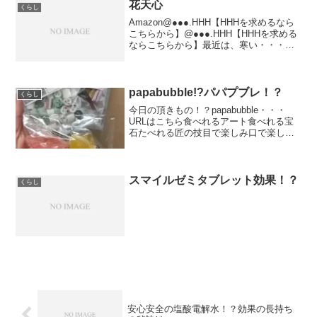
めるなら...
花天心
くらし
Amazon@●●●.HHH【HHHを求めるなら
こちらから】@●●●.HHH【HHHを求める
ならこちらから】最近は、寒い・・・。
寒ずぎる。そんなときには、「花天
心」。はいっいただきものです。カップ
にそっと注ぐだけ。あったかな、お吸い
物の出来...
papabubble!?パパプブレ！？
くらし
今日の頂きもの！？papabubble・・・
URLはこちら食べれるアート食べれる宝
石たべれる匠の技目で楽しみ口で楽しみ
鼻で楽しむすっばらしいキャンディー
（飴らしい）埼玉の会社へ仕事で訪問の
際に頂きました。すっごくおいしいって
評判ですよって！...
スマイルゼミタブレット効果！？
くらし
安心安全の塩酸電解水！？効果の長持ち