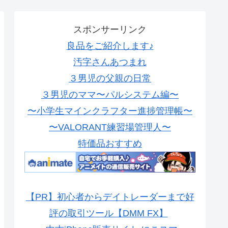
スポンサーリンク
良品をご紹介します♪
汚字さんあつまれ
３男児の父親の日常
３男児のママ〜パルシステム編〜
〜小学生マインクラフター進捗管理帳〜
〜VALORANT練習場管理人〜
特価品おすすめ
【PR】初心者からデイトレーダーまで好
評の取引ツール【DMM FX】