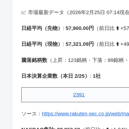
📈 市場最新データ（2026年2月25日 07:14現
日経平均（先物）
:
57,900.00円
（前日比
⬆️
+57
日経平均（現物）
:
57,321.09円
（前日比
⬆️
+49
騰落銘柄数
（上昇：123銘柄・下落：99銘柄
日本決算企業数（本日 2/25）
:
1社
2391
ソース：
https://www.rakuten-sec.co.jp/web/mar