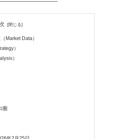
──────────────
次
arket Data）
rategy）
ysis）
ーロ圏
6年2月25日