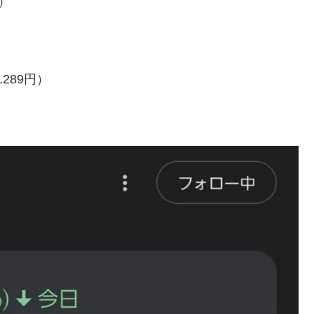
%）
）
.289円）