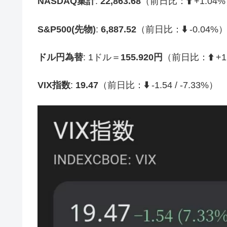
NASDAQ集計
:
22,863.68
（前日比：
⬆️
+1.04
S&P500(先物)
:
6,887.52
（前日比：
⬇️
-0.04%
ドル円為替
: 1ドル＝
155.920円
（前日比：
⬆️
+1
VIX指数
:
19.47
（前日比：
⬇️
-1.54 / -7.33%）