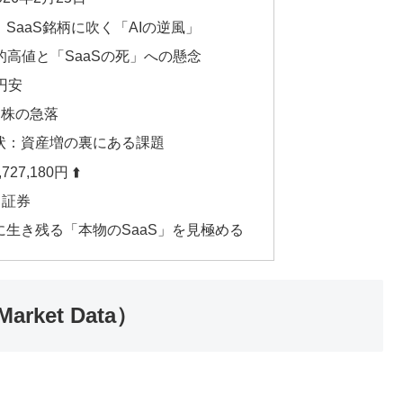
、SaaS銘柄に吹く「AIの逆風」
的高値と「SaaSの死」への懸念
円安
ース株の急落
現状：資産増の裏にある課題
7,180円 ⬆️
ト証券
代に生き残る「本物のSaaS」を見極める
ket Data）