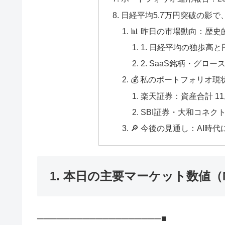
日経平均5.7万円突破の影で
📊 昨日の市場動向：歴史
1. 日経平均の独歩高と
2. SaaS銘柄・グロ
💰 私のポートフォリオ
楽天証券：資産合計 11,72
SBI証券・大和コネク
🔎 今後の見通し：AI時
1. 本日の主要マーケット数値（Mar
───────────────────■