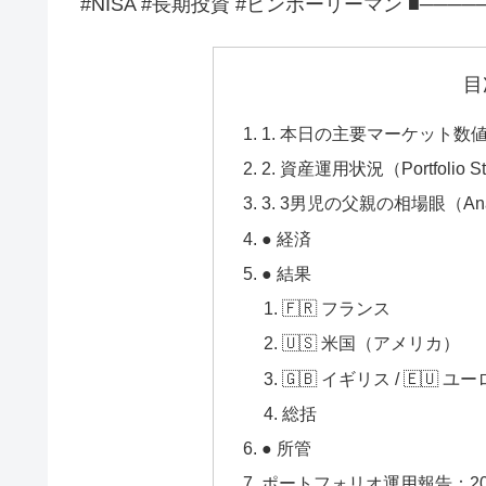
#NISA #長期投資 #ビンボーリーマン ■─────
目
1. 本日の主要マーケット数値（M
2. 資産運用状況（Portfolio St
3. 3男児の父親の相場眼（Anal
● 経済
● 結果
🇫🇷 フランス
🇺🇸 米国（アメリカ）
🇬🇧 イギリス / 🇪🇺 ユ
総括
● 所管
ポートフォリオ運用報告：202