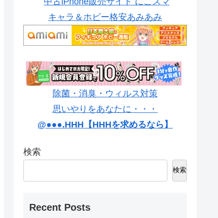
中古iPhone販売サイト にこスマ
キャラ＆ホビー格安あみあみ
除菌・消臭・ウィルス対策
思いやりをあなたに・・・
@●●●.HHH【HHHを求めるなら】
検索
検索
Recent Posts