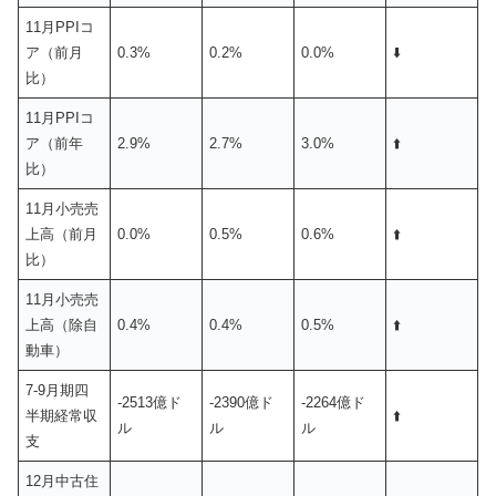
11月PPIコ
ア（前月
0.3%
0.2%
0.0%
⬇️
比）
11月PPIコ
ア（前年
2.9%
2.7%
3.0%
⬆️
比）
11月小売売
上高（前月
0.0%
0.5%
0.6%
⬆️
比）
11月小売売
上高（除自
0.4%
0.4%
0.5%
⬆️
動車）
7-9月期四
-2513億ド
-2390億ド
-2264億ド
半期経常収
⬆️
ル
ル
ル
支
12月中古住