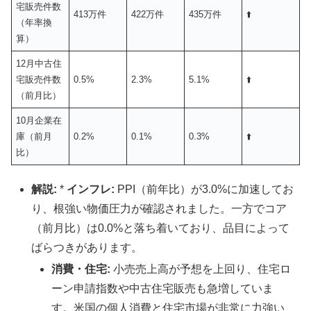
宅販売件数
413万件
422万件
435万件
⬆️
（年率換
算）
12月中古住
宅販売件数
0.5%
2.3%
5.1%
⬆️
（前月比）
10月企業在
庫（前月
0.2%
0.1%
0.3%
⬆️
比）
解説:
*
インフレ:
PPI（前年比）が3.0%に加速してお
り、根強い物価圧力が確認されました。一方でコア
（前月比）は0.0%と落ち着いており、品目によって
ばらつきがあります。
消費・住宅:
小売売上高が予想を上回り、住宅ロ
ーン申請指数や中古住宅販売も急増していま
す。米国の個人消費と住宅市場が非常に力強い