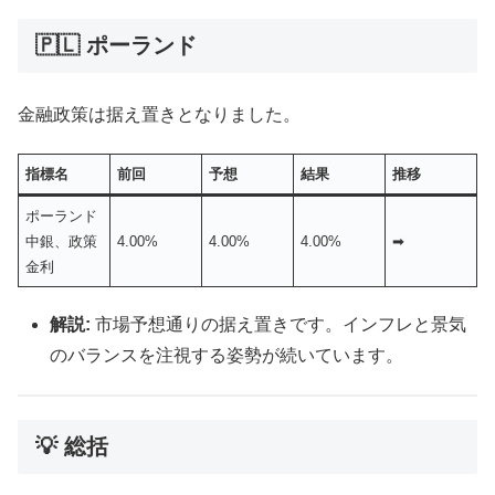
🇵🇱 ポーランド
金融政策は据え置きとなりました。
指標名
前回
予想
結果
推移
ポーランド
中銀、政策
4.00%
4.00%
4.00%
➡︎
金利
解説:
市場予想通りの据え置きです。インフレと景気
のバランスを注視する姿勢が続いています。
💡 総括