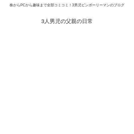
株からPCから趣味まで全部コミコミ！3男児ビンボーリーマンのブログ
3人男児の父親の日常