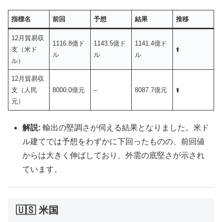
指標名
前回
予想
結果
推移
12月貿易収
1116.8億ド
1143.5億ド
1141.4億ド
支（米ド
⬆️
ル
ル
ル
ル）
12月貿易収
支（人民
8000.0億元
–
8087.7億元
⬆️
元）
解説:
輸出の堅調さが伺える結果となりました。米ド
ル建てでは予想をわずかに下回ったものの、前回値
からは大きく伸ばしており、外需の底堅さが示され
ています。
🇺🇸 米国