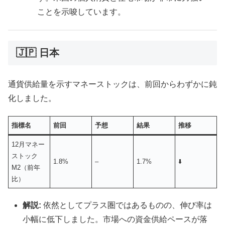
ことを示唆しています。
🇯🇵 日本
通貨供給量を示すマネーストックは、前回からわずかに鈍
化しました。
指標名
前回
予想
結果
推移
12月マネー
ストック
1.8%
–
1.7%
⬇️
M2（前年
比）
解説:
依然としてプラス圏ではあるものの、伸び率は
小幅に低下しました。市場への資金供給ペースが落