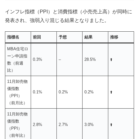
インフレ指標（PPI）と消費指標（小売売上高）が同時に
発表され、強弱入り混じる結果となりました。
指標名
前回
予想
結果
推移
MBA住宅ロ
ーン申請指
0.3%
–
28.5%
⬆️
数（前週
比）
11月卸売物
価指数
0.1%
0.2%
0.2%
⬆️
（PPI）
（前月比）
11月卸売物
価指数
2.8%
2.7%
3.0%
⬆️
（PPI）
（前年比）