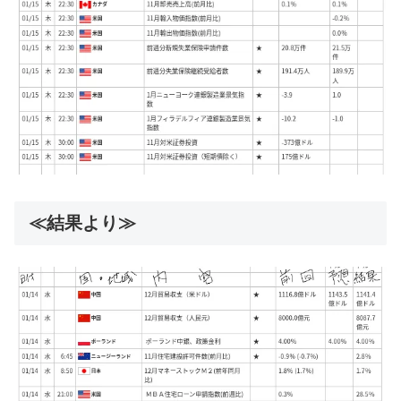
≪結果より≫