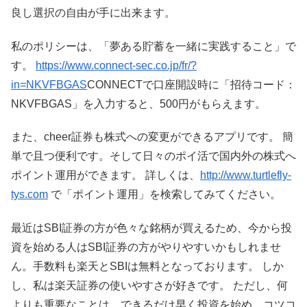
良し選択の自由が手に出来ます。
私のポリシーは、「夢ある貯蓄を一緒に実践すること」で
す。
https://www.connect-sec.co.jp/fr/?
in=NKVFBGAS
CONNECTで口座開設時に「招待コード：
NKVFBGAS」を入力すると、500円がもらえます。
また、cheer証券も株式への変更ができるアプリです。 簡
単で且つ便利です。そして日々のポイ活で国内外の株式へ
ポイント運用ができます。 詳しくは、
http://www.turtlefly-
tys.com
で「ポイント運用」を検索してみてください。
最近はSBI証券の方が色々な銘柄が買えるため、今から投
資を始める人はSBI証券の方がやりやすいかもしれませ
ん。手数料も楽天とSBIは無料となっております。 しか
し、私は楽天証券の使いやすさが好きです。 ただし、何
よりも重要なことは、できるだけ早く投資を始め、コツコ