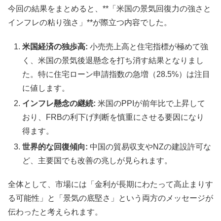
今回の結果をまとめると、**「米国の景気回復力の強さと
インフレの粘り強さ」**が際立つ内容でした。
米国経済の独歩高:
小売売上高と住宅指標が極めて強
く、米国の景気後退懸念を打ち消す結果となりまし
た。特に住宅ローン申請指数の急増（28.5%）は注目
に値します。
インフレ懸念の継続:
米国のPPIが前年比で上昇して
おり、FRBの利下げ判断を慎重にさせる要因になり
得ます。
世界的な回復傾向:
中国の貿易収支やNZの建設許可な
ど、主要国でも改善の兆しが見られます。
全体として、市場には「金利が長期にわたって高止まりす
る可能性」と「景気の底堅さ」という両方のメッセージが
伝わったと考えられます。