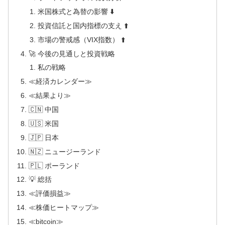
米国株式と為替の影響 ⬇️
投資信託と国内指標の支え ⬆️
市場の警戒感（VIX指数） ⬆️
🚀 今後の見通しと投資戦略
私の戦略
≪経済カレンダー≫
≪結果より≫
🇨🇳 中国
🇺🇸 米国
🇯🇵 日本
🇳🇿 ニュージーランド
🇵🇱 ポーランド
💡 総括
≪評価損益≫
≪株価ヒートマップ≫
≪bitcoin≫