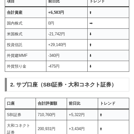
項目
前日比
トレンド
合計資産
+6,583円
⬆️
国内株式
0円
➡︎
米国株式
-21,742円
⬇️
投資信託
+29,140円
⬆️
外貨建MMF
-340円
⬇️
外貨預り金
-475円
⬇️
2. サブ口座（SBI証券・大和コネクト証券）
口座
合計評価額
前日比
トレンド
SBI証券
710,760円
+5,322円
⬆️
大和コネクト
200,931円
+3,434円
⬆️
証券