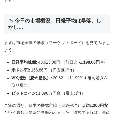
📉 今日の市場概況：日経平均は暴落、し
かし…
まずは市場全体の動き（マーケットボード）を見てみまし
ょう。
日経平均株価:
48,625.88円 （前日比
-1,198.06円
⬇️）
米ドル/円:
156.86円 （円安進行 ⬆️）
VIX指数（恐怖指数）:
20.62 （-11.99% ⬇️ 落ち着きを
取り戻す）
ビットコイン:
1,396万円台 （爆上げ ⬆️）
ご覧の通り、日本の株式市場（日経平均）は
約1,200円安
という厳しい暴落に見舞われました。通常であれば、資産