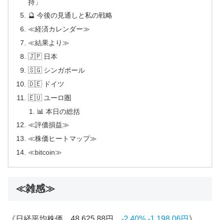
持」
🔮 今後の見通しと私の戦略
≪経済カレンダー≫
≪結果より≫
🇯🇵 日本
🇸🇬 シンガポール
🇩🇪 ドイツ
🇪🇺 ユーロ圏
📊 本日の総括
≪評価損益≫
≪株価ヒートマップ≫
≪bitcoin≫
≪雑感≫
《日経平均株価 48,625.88円
-2.40% -1,198.06円
》