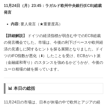
11月24日（月）23:45：ラガルド欧州中央銀行(ECB)総裁
発言
内容:
要人発言（★重要度高）
【詳細解説】
ドイツの経済指標が弱含む中でのECB総裁
の発言機会でした。市場は、今後の利下げペースや欧州経
済の見通しに関するヒントを探る展開となりました。ドイ
ツのIFO指数が悪化（⬇️）したことを受け、ECBがハト派
（金融緩和寄り）のスタンスを強めるかどうかが、今後の
ユーロ相場の鍵を握っています。
📊 本日の総括
11月24日の市場は、日本が休場の中で欧州とアジアの経