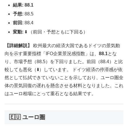
結果:
88.1
予想:
88.5
前回:
88.4
変動:
⬇️ （前回・予想ともに下回る）
【詳細解説】
欧州最大の経済大国であるドイツの景気動
向を示す重要指標「IFO企業景況感指数」は、
88.1
とな
り、市場予想（88.5）を下回りました。前回（88.4）と比
較しても悪化（⬇️）しています。 ドイツ経済の停滞感が依
然として払拭できていないことを示しており、ユーロ圏全
体の景気回復の遅れを懸念させる材料となりました。これ
はユーロ相場にとって重石となる結果です。
🇪🇺 ユーロ圏