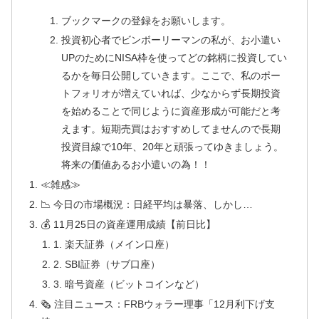
ブックマークの登録をお願いします。
投資初心者でビンボーリーマンの私が、お小遣い
UPのためにNISA枠を使ってどの銘柄に投資してい
るかを毎日公開していきます。ここで、私のポー
トフォリオが増えていれば、少なからず長期投資
を始めることで同じように資産形成が可能だと考
えます。短期売買はおすすめしてませんので長期
投資目線で10年、20年と頑張ってゆきましょう。
将来の価値あるお小遣いの為！！
≪雑感≫
📉 今日の市場概況：日経平均は暴落、しかし…
💰 11月25日の資産運用成績【前日比】
1. 楽天証券（メイン口座）
2. SBI証券（サブ口座）
3. 暗号資産（ビットコインなど）
🗞 注目ニュース：FRBウォラー理事「12月利下げ支