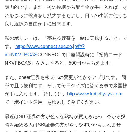
魅力的です。また、その銘柄から配当金が手に入れば、そ
れをさらに投資をし拡大するもよし、日々の生活に使うも
良し選択の自由が手に出来ます。
私のポリシーは、「夢ある貯蓄を一緒に実践すること」で
す。
https://www.connect-sec.co.jp/fr/?
in=NKVFBGAS
CONNECTで口座開設時に「招待コード：
NKVFBGAS」を入力すると、500円がもらえます。
また、cheer証券も株式への変更ができるアプリです。 簡
単で且つ便利です。そして毎日クイズに答える事で米国株
が手に入ります。 詳しくは、
http://www.turtlefly-tys.com
で「ポイント運用」を検索してみてください。
最近はSBI証券の方が色々な銘柄が買えるため、今から投
資を始める人はSBI証券の方がやりやすいかもしれませ