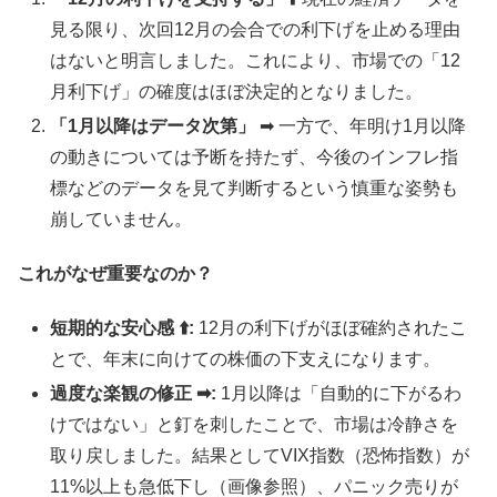
見る限り、次回12月の会合での利下げを止める理由
はないと明言しました。これにより、市場での「12
月利下げ」の確度はほぼ決定的となりました。
「1月以降はデータ次第」
➡︎ 一方で、年明け1月以降
の動きについては予断を持たず、今後のインフレ指
標などのデータを見て判断するという慎重な姿勢も
崩していません。
これがなぜ重要なのか？
短期的な安心感 ⬆️:
12月の利下げがほぼ確約されたこ
とで、年末に向けての株価の下支えになります。
過度な楽観の修正 ➡︎:
1月以降は「自動的に下がるわ
けではない」と釘を刺したことで、市場は冷静さを
取り戻しました。結果としてVIX指数（恐怖指数）が
11%以上も急低下し（画像参照）、パニック売りが