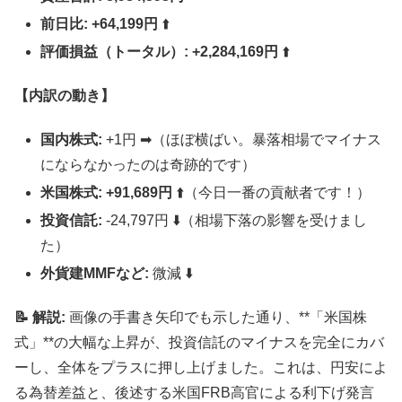
前日比:
+64,199円
⬆️
評価損益（トータル）:
+2,284,169円
⬆️
【内訳の動き】
国内株式:
+1円 ➡︎（ほぼ横ばい。暴落相場でマイナス
にならなかったのは奇跡的です）
米国株式:
+91,689円
⬆️（今日一番の貢献者です！）
投資信託:
-24,797円 ⬇️（相場下落の影響を受けまし
た）
外貨建MMFなど:
微減 ⬇️
📝 解説:
画像の手書き矢印でも示した通り、**「米国株
式」**の大幅な上昇が、投資信託のマイナスを完全にカバ
ーし、全体をプラスに押し上げました。これは、円安によ
る為替差益と、後述する米国FRB高官による利下げ発言