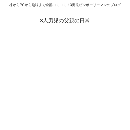
株からPCから趣味まで全部コミコミ！3男児ビンボーリーマンのブログ
3人男児の父親の日常