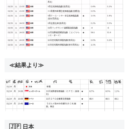
≪結果より≫
🇯🇵 日本