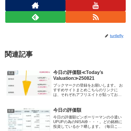
turtlefly
関連記事
今日の評価額≪Today’s
投資
Valuation≫250821
ブックマークの登録をお願いします。 お
すすめサイトまとめこちらのリンクに
は、それぞれアフリエイトが貼っており
ます。ご賛同頂ける方はぜひ、アフリエ
イト宜しくお願い致します。投資初心者
でビンボーリーマンの私が、お小遣いUP
今日の評価額
投資
のためにNISA枠を使...
今日の評価額ビンボーリーマンの小遣い
UPUPの為のNISA枠・・・。どの銘柄に
投資しているか？晒します。（毎日ここ