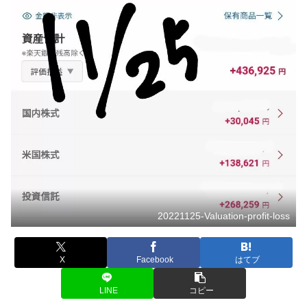
20221125-Valuation-profit-loss
X
Facebook
はてブ
LINE
コピー