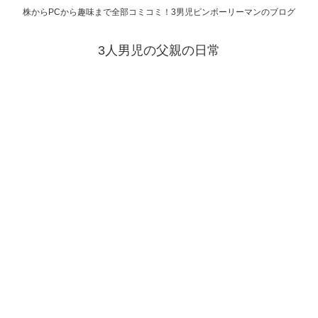
株からPCから趣味まで全部コミコミ！3男児ビンボーリーマンのブログ
3人男児の父親の日常