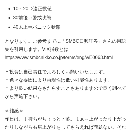
10～20⇒適正数値
30前後⇒警戒状態
40以上⇒パニック状態
となります。ご参考までに「SMBC日興証券」さんの用語
集を引用します。VIX指数とは
https://www.smbcnikko.co.jp/terms/eng/v/E0063.html
＊投資は自己責任でよろしくお願いいたします。
＊色々な要因により再現性は低い可能性あります。
＊より良い結果をもたらすこともありますので良く調べて
から実施下さい。
≪雑感≫
昨日は、手持ちがちょっと下落。まぁ～上がったり下がっ
たりしながら右肩上がりをしてもらえれば問題ない。それ