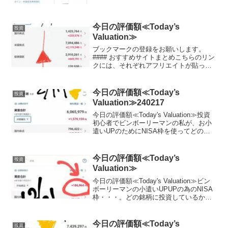
に載せる予定,日曜日と月曜日は土日が証
券会社がお休みなので無しかな？？）
（投資信託の評価のみです。これ以外に
もETFにもいれて...
今日の評価額≪Today’s
投資
Valuation≫
ブックマークの登録をお願いします。
#### おすすめサイトまとめこちらのリン
クには、それぞれアフリエイトが貼って
おります。ご賛同頂ける方はぜひ、アフ
リエイト宜しくお願い致します。投資初
心者でビンボーリーマンの私が、お小遣
今日の評価額≪Today’s
投資
いUPのためにNIS...
Valuation≫240217
今日の評価額≪Today's Valuation≫投資
初心者でビンボーリーマンの私が、お小
遣いUPのためにNISA枠を使ってどの銘
柄に投資しているかを毎日公開していき
ます。私は毎月お小遣いを節約して、で
きるだけ投資に回すようにしています。
今日の評価額≪Today’s
投資
終...
Valuation≫
今日の評価額≪Today's Valuation≫ビン
ボーリーマンの小遣いUPUPの為のNISA
枠・・・。どの銘柄に投資しているか？
晒します。（毎日ここに載せる予定,日曜
日と月曜日は土日が証券市場がお休みな
ので無しかな？？）（投資信託の評価...
今日の評価額≪Today’s
投資