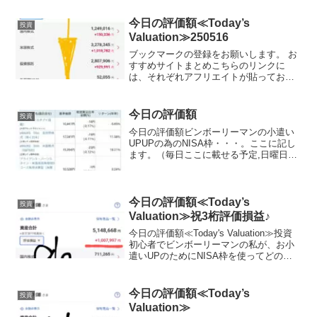
今日の評価額≪Today’s
投資
Valuation≫250516
ブックマークの登録をお願いします。 お
すすめサイトまとめこちらのリンクに
は、それぞれアフリエイトが貼っており
ます。ご賛同頂ける方はぜひ、アフリエ
イト宜しくお願い致します。投資初心者
でビンボーリーマンの私が、お小遣いUP
今日の評価額
投資
のためにNISA枠を使...
今日の評価額ビンボーリーマンの小遣い
UPUPの為のNISA枠・・・。ここに記し
ます。（毎日ここに載せる予定,日曜日と
月曜日は土日が証券会社がお休みなので
無しかな？？）夢と希望を載せて日々少
しづつ堅実に目指します。私は、証券会
社は楽天証券を使...
今日の評価額≪Today’s
投資
Valuation≫祝3桁評価損益♪
今日の評価額≪Today's Valuation≫投資
初心者でビンボーリーマンの私が、お小
遣いUPのためにNISA枠を使ってどの銘
柄に投資しているかを毎日公開していき
ます。私は毎月お小遣いを節約して、で
きるだけ投資に回すようにしています。
今日の評価額≪Today’s
投資
終...
Valuation≫