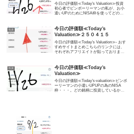
今日の評価額≪Today's Valuation≫投資
初心者でビンボーリーマンの私が、お小
遣いUPのためにNISA枠を使ってどの銘
柄に投資しているかを毎日公開していき
ます。私は毎月お小遣いを節約して、で
きるだけ投資に回すようにしています。
今日の評価額≪Today’s
投資
終...
Valuation≫２５０４１５
今日の評価額≪Today's Valuation≫- おす
すめサイトまとめこちらのリンクには、
それぞれアフリエイトが貼っておりま
す。ご賛同頂ける方はぜひ、アフリエイ
ト宜しくお願い致します。- 投資初心者で
ビンボーリーマンの私が、お小遣いUP...
今日の評価額≪Today’s
投資
Valuation≫
今日の評価額≪Today's-valuation≫ビンボ
ーリーマンの小遣いUPUPの為のNISA
枠・・・。どの銘柄に投資しているか？
晒します。（毎日ここに載せる予定,日曜
日と月曜日は土日が証券市場がお休みな
ので無しかな？？）（投資信託の評価...