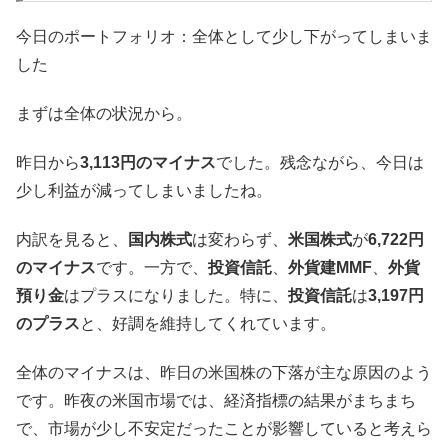
今日のポートフォリオ：全体として少し下がってしまいま
した
まずは全体の状況から。
昨日から
3,113円のマイナス
でした。残念ながら、今日は
少し利益が減ってしまいましたね。
内訳を見ると、
国内株式
は変わらず、
米国株式
が
6,722円
のマイナス
です。一方で、
投資信託
、
外貨建MMF
、
外貨
預り金
はプラスになりました。特に、
投資信託
は
3,197円
のプラス
と、好調を維持してくれています。
全体のマイナスは、昨日の米国株の下落が主な原因のよう
です。昨夜の米国市場では、経済指標の結果がまちまち
で、市場が少し不安定だったことが影響していると考えら