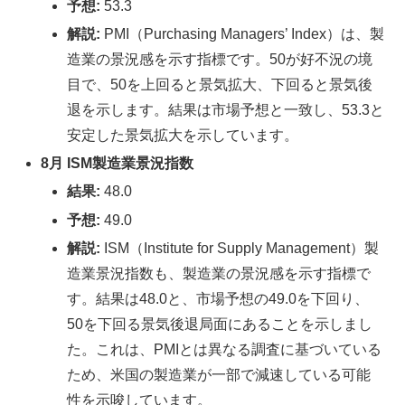
予想:
53.3
解説:
PMI（Purchasing Managers’ Index）は、製
造業の景況感を示す指標です。50が好不況の境
目で、50を上回ると景気拡大、下回ると景気後
退を示します。結果は市場予想と一致し、53.3と
安定した景気拡大を示しています。
8月 ISM製造業景況指数
結果:
48.0
予想:
49.0
解説:
ISM（Institute for Supply Management）製
造業景況指数も、製造業の景況感を示す指標で
す。結果は48.0と、市場予想の49.0を下回り、
50を下回る景気後退局面にあることを示しまし
た。これは、PMIとは異なる調査に基づいている
ため、米国の製造業が一部で減速している可能
性を示唆しています。