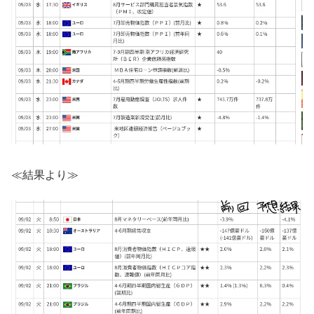
≪結果より≫