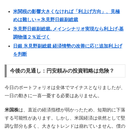
米関税の影響大きくなければ「利上げ方向」、見極
めは難しい＝氷見野日銀副総裁
氷見野日銀副総裁､メインシナリオ実現なら利上げ-基
調物価２％近づく
日銀 氷見野副総裁 経済情勢の改善に応じ追加利上げ
を判断
今後の見通し：円安頼みの投資戦略は危険？
今日のポートフォリオは全体でマイナスとなりましたが、
一日の動きに一喜一憂する必要はありません。
米国株
は、直近の経済指標が弱かったため、短期的に下落
する可能性があります。しかし、米国経済は依然として堅
調な部分も多く、大きなトレンドは崩れていません。僕の