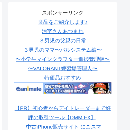
スポンサーリンク
良品をご紹介します♪
汚字さんあつまれ
３男児の父親の日常
３男児のママ〜パルシステム編〜
〜小学生マインクラフター進捗管理帳〜
〜VALORANT練習場管理人〜
特価品おすすめ
【PR】初心者からデイトレーダーまで好
評の取引ツール【DMM FX】
中古iPhone販売サイト にこスマ