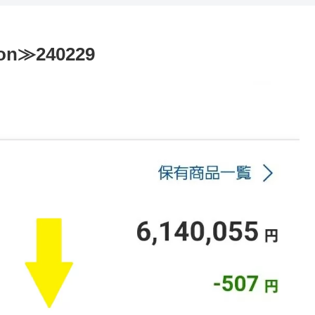
on≫240229