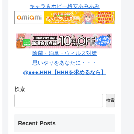
キャラ＆ホビー格安あみあみ
除菌・消臭・ウィルス対策
思いやりをあなたに・・・
@●●●.HHH【HHHを求めるなら】
検索
検索
Recent Posts