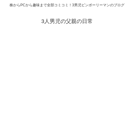
株からPCから趣味まで全部コミコミ！3男児ビンボーリーマンのブログ
3人男児の父親の日常