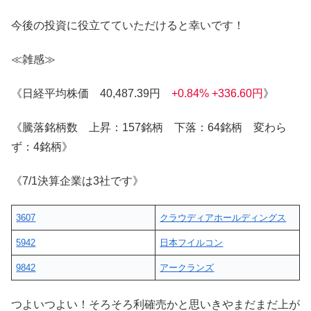
今後の投資に役立てていただけると幸いです！
≪雑感≫
《日経平均株価 40,487.39円
+0.84% +336.60円
》
《騰落銘柄数 上昇：157銘柄 下落：64銘柄 変わら
ず：4銘柄》
《7/1決算企業は3社です》
3607
クラウディアホールディングス
5942
日本フイルコン
9842
アークランズ
つよいつよい！そろそろ利確売かと思いきやまだまだ上が