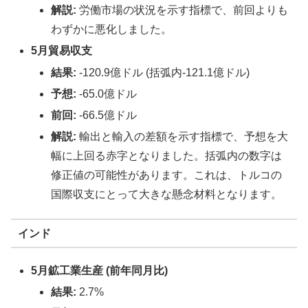
解説:
労働市場の状況を示す指標で、前回よりも
わずかに悪化しました。
5月貿易収支
結果:
-120.9億ドル (括弧内-121.1億ドル)
予想:
-65.0億ドル
前回:
-66.5億ドル
解説:
輸出と輸入の差額を示す指標で、予想を大
幅に上回る赤字となりました。括弧内の数字は
修正値の可能性があります。これは、トルコの
国際収支にとって大きな懸念材料となります。
インド
5月鉱工業生産 (前年同月比)
結果:
2.7%