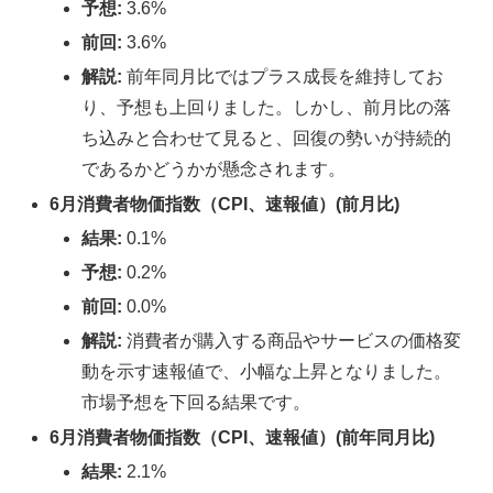
予想:
3.6%
前回:
3.6%
解説:
前年同月比ではプラス成長を維持してお
り、予想も上回りました。しかし、前月比の落
ち込みと合わせて見ると、回復の勢いが持続的
であるかどうかが懸念されます。
6月消費者物価指数（CPI、速報値）(前月比)
結果:
0.1%
予想:
0.2%
前回:
0.0%
解説:
消費者が購入する商品やサービスの価格変
動を示す速報値で、小幅な上昇となりました。
市場予想を下回る結果です。
6月消費者物価指数（CPI、速報値）(前年同月比)
結果:
2.1%