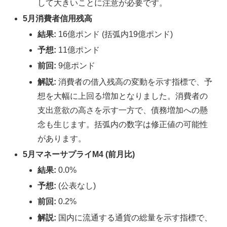
して大きいことに注意が必要です。
5月消費者信用残高
結果:
16億ポンド (括弧内19億ポンド)
予想:
11億ポンド
前回:
9億ポンド
解説:
消費者の借入残高の変動を示す指標で、予
想を大幅に上回る増加となりました。消費者の
支出意欲の高さを示す一方で、債務増加への懸
念も生じます。括弧内の数字は修正値の可能性
があります。
5月マネーサプライM4 (前月比)
結果:
0.0%
予想:
(公表なし)
前回:
0.2%
解説:
国内に流通する通貨の総量を示す指標で、