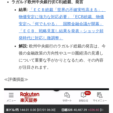
ラガルド欧州中央銀行(ECB)総裁、発言
結果:
「ＥＣＢ総裁「世界の不確実性高まる」、
物価安定に強力な対応必要」
「ECB総裁、物価
安定へ「何でもやる」 国際金融会議が開幕」
「ＥＣＢ、戦略見直し結果を発表－ショック頻
発時代に対応し微調整」
解説:
欧州中央銀行のラガルド総裁の発言は、今
後の金融政策の方向性やユーロ圏経済の見通し
について重要な手がかりとなるため、その内容
が注目されます。
≪評価損益≫