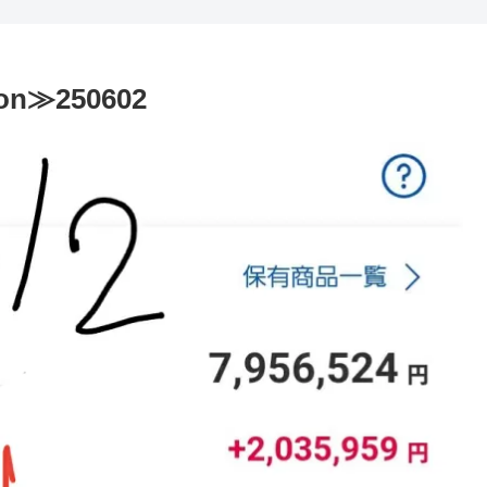
on≫250602