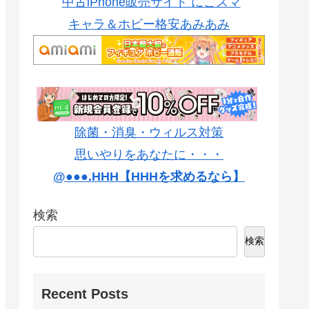
中古iPhone販売サイト にこスマ
キャラ＆ホビー格安あみあみ
除菌・消臭・ウィルス対策
思いやりをあなたに・・・
@●●●.HHH【HHHを求めるなら】
検索
検索
Recent Posts