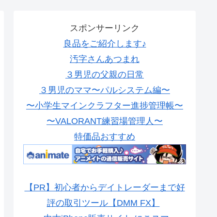
スポンサーリンク
良品をご紹介します♪
汚字さんあつまれ
３男児の父親の日常
３男児のママ〜パルシステム編〜
〜小学生マインクラフター進捗管理帳〜
〜VALORANT練習場管理人〜
特価品おすすめ
【PR】初心者からデイトレーダーまで好
評の取引ツール【DMM FX】