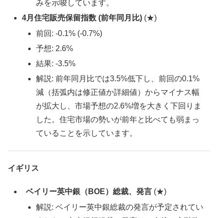
みを示唆しています。
4月住宅販売保留指数 (前年同月比)
(★)
前回: -0.1% (-0.7%)
予想: 2.6%
結果: -3.5%
解説: 前年同月比では3.5%低下し、前回の0.1%
減（括弧内は修正値か詳細値）からマイナス幅
が拡大し、市場予想の2.6%増を大きく下回りま
した。住宅市場の勢いが前年と比べても弱まっ
ていることを示しています。
イギリス
ベイリー英中銀（BOE）総裁、発言
(★)
解説: ベイリー英中銀総裁の発言が予定されてい