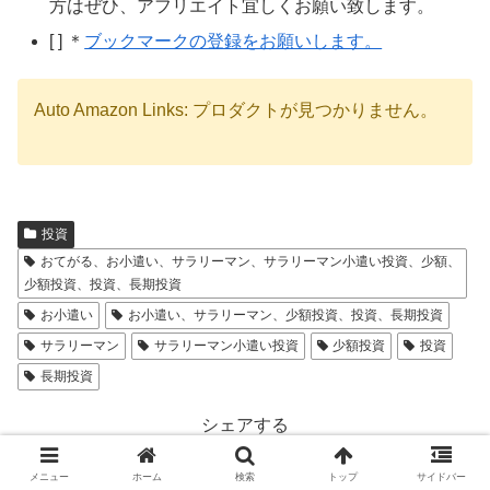
方はぜひ、アフリエイト宜しくお願い致します。
[ ] ＊
ブックマークの登録をお願いします。
Auto Amazon Links: プロダクトが見つかりません。
投資
おてがる、お小遣い、サラリーマン、サラリーマン小遣い投資、少額、
少額投資、投資、長期投資
お小遣い
お小遣い、サラリーマン、少額投資、投資、長期投資
サラリーマン
サラリーマン小遣い投資
少額投資
投資
長期投資
シェアする
X
Facebook
はてブ
メニュー
ホーム
検索
トップ
サイドバー