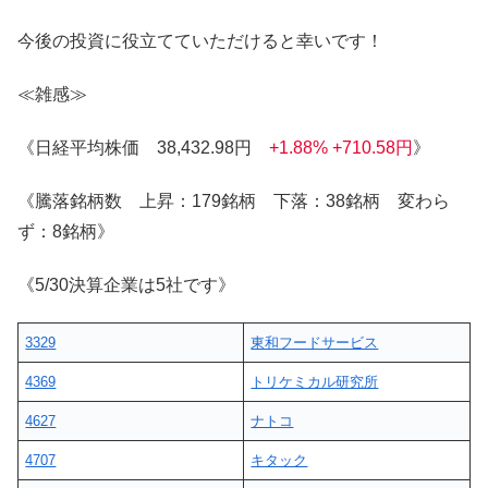
今後の投資に役立てていただけると幸いです！
≪雑感≫
《日経平均株価 38,432.98円
+1.88% +710.58円
》
《騰落銘柄数 上昇：179銘柄 下落：38銘柄 変わら
ず：8銘柄》
《5/30決算企業は5社です》
3329
東和フードサービス
4369
トリケミカル研究所
4627
ナトコ
4707
キタック