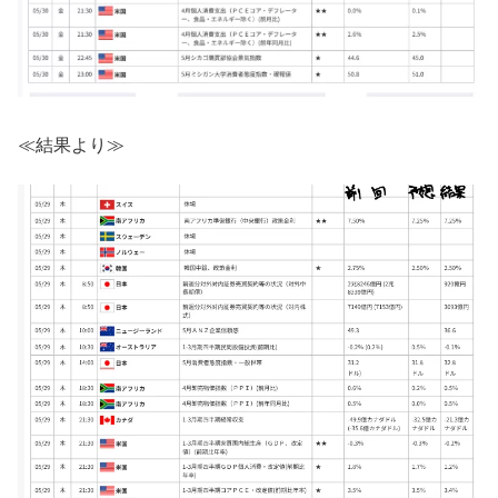
≪結果より≫