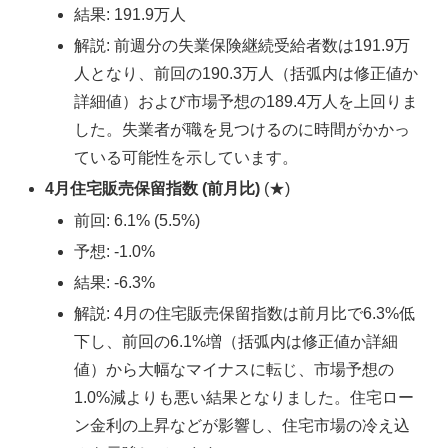
結果: 191.9万人
解説: 前週分の失業保険継続受給者数は191.9万
人となり、前回の190.3万人（括弧内は修正値か
詳細値）および市場予想の189.4万人を上回りま
した。失業者が職を見つけるのに時間がかかっ
ている可能性を示しています。
4月住宅販売保留指数 (前月比)
(★)
前回: 6.1% (5.5%)
予想: -1.0%
結果: -6.3%
解説: 4月の住宅販売保留指数は前月比で6.3%低
下し、前回の6.1%増（括弧内は修正値か詳細
値）から大幅なマイナスに転じ、市場予想の
1.0%減よりも悪い結果となりました。住宅ロー
ン金利の上昇などが影響し、住宅市場の冷え込