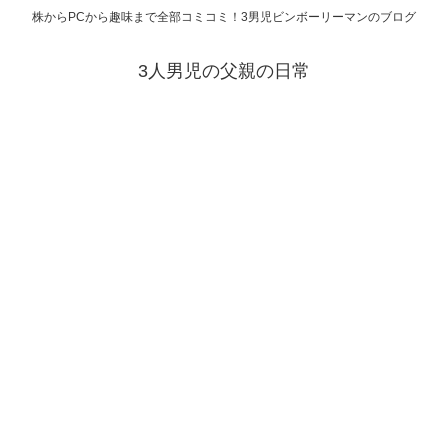
株からPCから趣味まで全部コミコミ！3男児ビンボーリーマンのブログ
3人男児の父親の日常