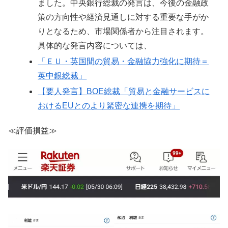
ました。中央銀行総裁の発言は、今後の金融政
策の方向性や経済見通しに対する重要な手がか
りとなるため、市場関係者から注目されます。
具体的な発言内容については、
「ＥＵ・英国間の貿易・金融協力強化に期待＝
英中銀総裁」
【要人発言】BOE総裁「貿易と金融サービスに
おけるEUとのより緊密な連携を期待」
≪評価損益≫