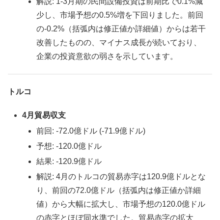
解説: 1-3月期の民間設備投資は前期比で0.1%減
少し、市場予想の0.5%増を下回りました。前回
の-0.2%（括弧内は修正値か詳細値）からは若干
改善したものの、マイナス成長が続いており、
企業の投資意欲の弱さを示しています。
トルコ
4月貿易収支
前回: -72.0億ドル (-71.9億ドル)
予想: -120.0億ドル
結果: -120.9億ドル
解説: 4月のトルコの貿易赤字は120.9億ドルとな
り、前回の72.0億ドル（括弧内は修正値か詳細
値）から大幅に拡大し、市場予想の120.0億ドル
の赤字とほぼ同水準でした。貿易赤字の拡大