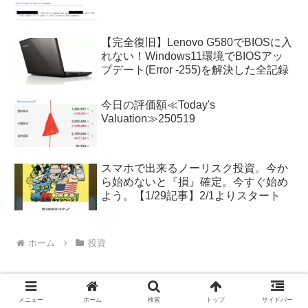
【完全復旧】Lenovo G580でBIOSに入
れない！Windows11環境でBIOSアッ
プデート(Error -255)を解決した全記録
今日の評価額≪Today's
Valuation≫250519
スマホで出来るノーリスク投資。今か
ら始めないと『損』確定。今すぐ始め
よう。【1/29記事】2/1よりスタート
ホーム
投資
メニュー
ホーム
検索
トップ
サイドバー