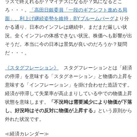
ラスで終えれるか？マイナスになるか？気になるとこ
ろ・・・。
「高田日銀委員「一段のギアシフト進める局
面」、利上げ継続姿勢を維持」BYブルームバーグ
より分
かる通り、日本のインフレは継続中、まだまだ厳しい状
況。全くインフレの体感できない状況。株価へも影響が出
そうだ。本当に今の日本は景気が良いのだろうか？疑問
だ・・・。
《スタグフレーション》
スタグフレーションとは「経済
の停滞」を意味する「スタグネーション」と物価の上昇を
意味する「インフレーション」を掛け合わせた造語です。
経済が停滞して失業率が高止まりしている中での物価上昇
状態を意味します。
「不況時は需要減少により物価が下落
し、好況時はその反対に物価が上昇する」
という原則から
外れた状況です。
≪経済カレンダー≫