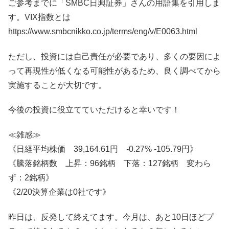
ご参考までに「SMBC日興証券」さんの用語集を引用しま
す。VIX指数とは
https://www.smbcnikko.co.jp/terms/eng/v/E0063.html
ただし、投資には自己責任が必要であり、多くの要因によ
って再現性が低くなる可能性があるため、良く調べてから
実施することが大切です。
今後の投資に役立てていただけると幸いです！
≪雑感≫
《日経平均株価 39,164.61円 -0.27% -105.79円》
《騰落銘柄数 上昇：96銘柄 下落：127銘柄 変わら
ず：2銘柄》
《2/20決算企業は0社です》
昨日は、反発して終えてます。今月は、あと10日ほどプ