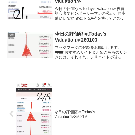
Valuation≫
今日の評価額≪Today's Valuation≫投資
初心者でビンボーリーマンの私が、お小
遣いUPのためにNISA枠を使ってどの銘
柄に投資しているかを毎日公開していき
ます。私は毎月お小遣いを節約して、で
きるだけ投資に回すようにしています。
今日の評価額≪Today’s
投資
終...
Valuation≫260103
ブックマークの登録をお願いします。
#### おすすめサイトまとめこちらのリン
クには、それぞれアフリエイトが貼って
おります。ご賛同頂ける方はぜひ、アフ
リエイト宜しくお願い致します。投資初
心者でビンボーリーマンの私が、お小遣
いUPのためにNIS...
今日の評価額≪Today’s
Valuation≫250219