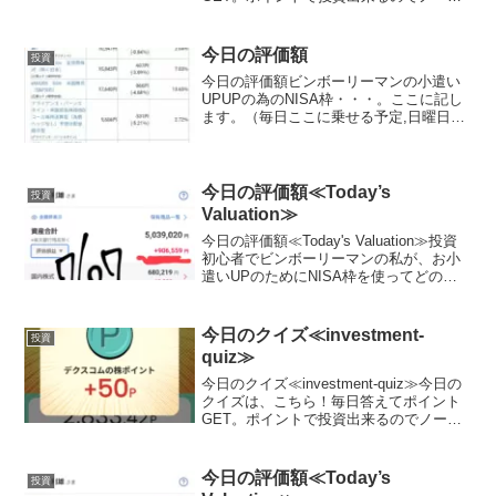
スクでお小遣いUP。興味がある方は、こ
ちらをチェック♪ポイント0からスタート
可能！Play to Earn型クイズ...
今日の評価額
投資
今日の評価額ビンボーリーマンの小遣い
UPUPの為のNISA枠・・・。ここに記し
ます。（毎日ここに乗せる予定,日曜日と
月曜日は証券がお休みなので無しか
な？？）夢と希望を載せて日々少しづつ
堅実に目指します。私は、証券会社は楽
天証券を使用してます...
今日の評価額≪Today’s
投資
Valuation≫
今日の評価額≪Today's Valuation≫投資
初心者でビンボーリーマンの私が、お小
遣いUPのためにNISA枠を使ってどの銘
柄に投資しているかを毎日公開していき
ます。私は毎月お小遣いを節約して、で
きるだけ投資に回すようにしています。
今日のクイズ≪investment-
投資
終...
quiz≫
今日のクイズ≪investment-quiz≫今日の
クイズは、こちら！毎日答えてポイント
GET。ポイントで投資出来るのでノーリ
スクでお小遣いUP。興味がある方は、こ
ちらをチェック♪ポイント0からスタート
可能！Play to Earn型クイズ...
今日の評価額≪Today’s
投資