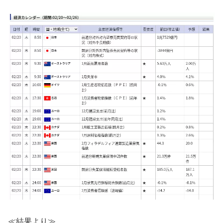
≪結果より≫