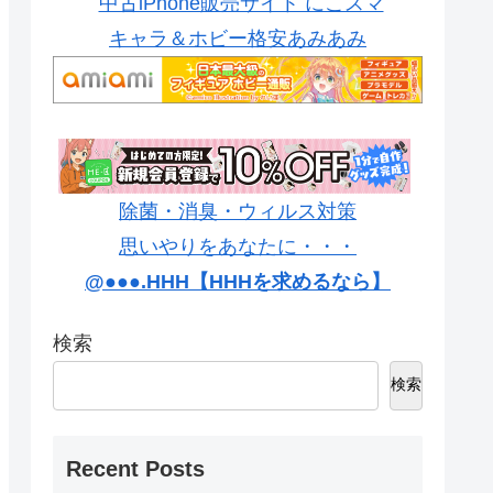
中古iPhone販売サイト にこスマ
キャラ＆ホビー格安あみあみ
除菌・消臭・ウィルス対策
思いやりをあなたに・・・
@●●●.HHH【HHHを求めるなら】
検索
検索
Recent Posts