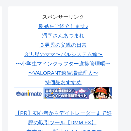
スポンサーリンク
良品をご紹介します♪
汚字さんあつまれ
３男児の父親の日常
３男児のママ〜パルシステム編〜
〜小学生マインクラフター進捗管理帳〜
〜VALORANT練習場管理人〜
特価品おすすめ
【PR】初心者からデイトレーダーまで好
評の取引ツール【DMM FX】