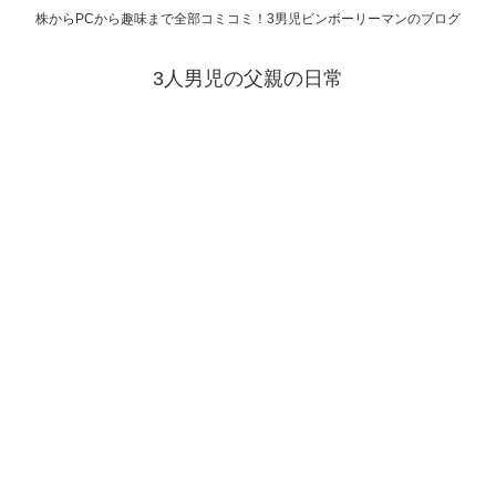
株からPCから趣味まで全部コミコミ！3男児ビンボーリーマンのブログ
3人男児の父親の日常