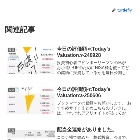
turtlefly
関連記事
今日の評価額≪Today’s
投資
Valuation≫240928
投資初心者でビンボーリーマンの私が、
お小遣いUPのためにNISA枠を使ってど
の銘柄に投資しているかを毎日公開して
いきます。ここで、私のポートフォリオ
が増えていれば、少なからず長期投資を
始めることで同じように資産形成が可能
今日の評価額≪Today’s
投資
です。短期売買はおす...
Valuation≫250606
ブックマークの登録をお願いします。 お
すすめサイトまとめこちらのリンクに
は、それぞれアフリエイトが貼っており
ます。ご賛同頂ける方はぜひ、アフリエ
イト宜しくお願い致します。投資初心者
でビンボーリーマンの私が、お小遣いUP
配当金連絡がありました。
投資
のためにNISA枠を使...
コロナ禍で始めた、株式投資。今まで、