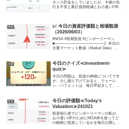
タンス貯金をしていましたが、今後の先
行き不安と家計負担軽減とお小遣いFIRE
をするべくはじめてます。今日は、「プ
レス工業（株） TYO: 7246」より配当連
絡ありました。配当金額は、1050円で税
金で2...
📈 今日の資産評価額と相場観測
投資
（2026/06/03）
#NISA #長期投資 #ビンボーリーマン
■───────────────────1. 本日の
主要マーケット数値（Market Data）
───────────────────■本日の日
付: 2026年6月3日（水）画像内タイムス
タンプ（市...
今日のクイズ≪investment-
投資
quiz≫
今日の問題は、投資の神様についてです
が、少し掘り下げてみると、ウォーレ
ン・バフェットは、毎日早起きして、朝
食にコーク・コーラとソーセージ、卵、
トーストを食べることで有名です。彼
は、自分自身を「カーニバリスト」と呼
今日の評価額≪Today’s
投資
び、肉を好んで食べることを公...
Valuation≫241021
投資初心者でビンボーリーマンの私が、
お小遣いUPのためにNISA枠を使ってど
の銘柄に投資しているかを毎日公開して
いきます。ここで、私のポートフォリオ