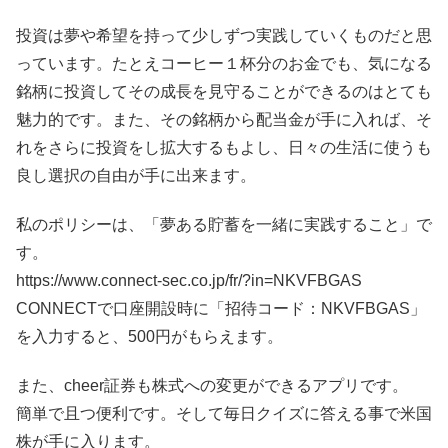
投資は夢や希望を持って少しずつ実践していくものだと思
っています。たとえコーヒー１杯分のお金でも、気になる
銘柄に投資してその成長を見守ることができるのはとても
魅力的です。また、その銘柄から配当金が手に入れば、そ
れをさらに投資をし拡大するもよし、日々の生活に使うも
良し選択の自由が手に出来ます。
私のポリシーは、「夢ある貯蓄を一緒に実践すること」で
す。
https://www.connect-sec.co.jp/fr/?in=NKVFBGAS
CONNECTで口座開設時に「招待コード：NKVFBGAS」
を入力すると、500円がもらえます。
また、cheer証券も株式への変更ができるアプリです。
簡単で且つ便利です。そして毎日クイズに答える事で米国
株が手に入ります。