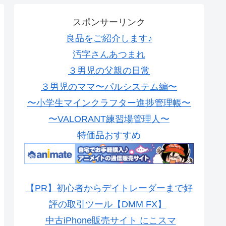
スポンサーリンク
良品をご紹介します♪
汚字さんあつまれ
３男児の父親の日常
３男児のママ〜パルシステム編〜
〜小学生マインクラフター進捗管理帳〜
〜VALORANT練習場管理人〜
特価品おすすめ
【PR】初心者からデイトレーダーまで好
評の取引ツール【DMM FX】
中古iPhone販売サイト にこスマ