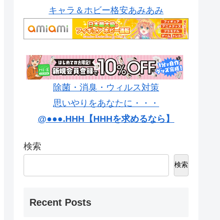
キャラ＆ホビー格安あみあみ
除菌・消臭・ウィルス対策
思いやりをあなたに・・・
@●●●.HHH【HHHを求めるなら】
検索
検索
Recent Posts