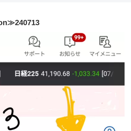
on≫240713