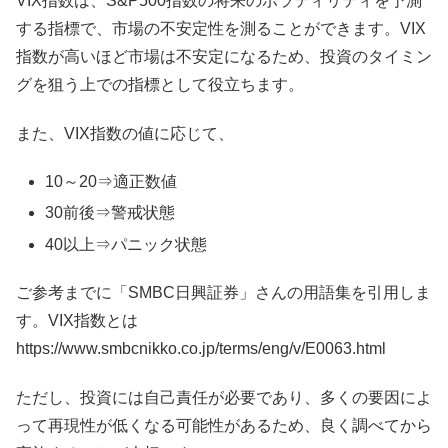
VIX指数は、S&P500指数の将来のボラティリティを予測
する指標で、市場の不安定性を測ることができます。VIX
指数が高いほど市場は不安定になるため、投資のタイミン
グを狙う上での指標として役立ちます。
また、VIX指数の値に応じて、
10～20⇒適正数値
30前後⇒警戒状態
40以上⇒パニック状態
ご参考までに「SMBC日興証券」さんの用語集を引用しま
す。VIX指数とは
https://www.smbcnikko.co.jp/terms/eng/v/E0063.html
ただし、投資には自己責任が必要であり、多くの要因によ
って再現性が低くなる可能性があるため、良く調べてから