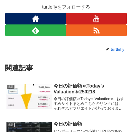
turtleflyをフォローする
turtlefly
関連記事
今日の評価額≪Today’s
投資
Valuation≫250218
今日の評価額≪Today's Valuation≫- おす
すめサイトまとめこちらのリンクには、
それぞれアフリエイトが貼っておりま
す。ご賛同頂ける方はぜひ、アフリエイ
ト宜しくお願い致します。- 投資初心者で
ビンボーリーマンの私が、お小遣いUP...
今日の評価額
投資
ビンボーリーマンの小遣いUPUPの為の