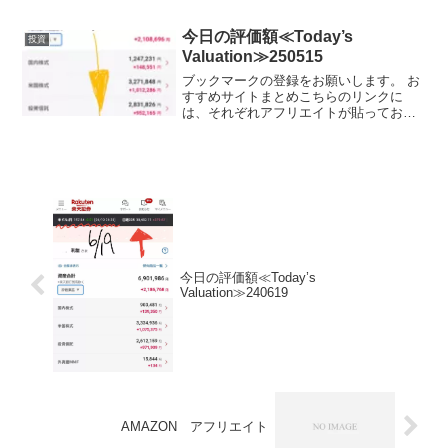
ます。ここで、私のポートフォリオが増
えていれば、少なからず長期投資を始め
今日の評価額≪Today’s
投資
る...
Valuation≫250515
ブックマークの登録をお願いします。 お
すすめサイトまとめこちらのリンクに
は、それぞれアフリエイトが貼っており
ます。ご賛同頂ける方はぜひ、アフリエ
イト宜しくお願い致します。投資初心者
でビンボーリーマンの私が、お小遣いUP
のためにNISA枠を使...
今日の評価額≪Today’s
Valuation≫240619
AMAZON アフリエイト