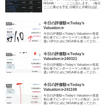
NISA枠・・・。ここに記します。（毎日
ここに乗せる予定,日曜日と月曜日は証券
がお休みなので無しかな？？）夢と希望
を載せて日々少しづつ堅実に目指しま
す。私は、証券会社は楽天証券を使用し
てます。最近は、S...
今日の評価額≪Today’s
投資
Valuation≫
今日の評価額≪Today's Valuation≫投資
初心者でビンボーリーマンの私が、お小
遣いUPのためにNISA枠を使ってどの銘
柄に投資しているかを毎日公開していき
ます。私は毎月お小遣いを節約して、で
きるだけ投資に回すようにしています。
今日の評価額≪Today’s
投資
終...
Valuation≫240321
今日の評価額≪Today's Valuation≫投資
初心者でビンボーリーマンの私が、お小
遣いUPのためにNISA枠を使ってどの銘
柄に投資しているかを毎日公開していき
ます。私は毎月お小遣いを節約して、で
きるだけ投資に回すようにしています。
今日の評価額≪Today’s
投資
終...
Valuation≫241108
今日の評価額≪Today's Valuation≫投資
初心者でビンボーリーマンの私が、お小
遣いUPのためにNISA枠を使ってどの銘
柄に投資しているかを毎日公開していき