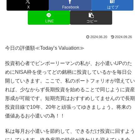
X
Facebook
はてブ
LINE
コピー
2024.06.20
2024.09.26
今日の評価額≪Today’s Valuation≫
投資初心者でビンボーリーマンの私が、お小遣いUPのた
めにNISA枠を使ってどの銘柄に投資しているかを毎日公
開していきます。ここで、私のポートフォリオが増えてい
れば、少なからず長期投資を始めることで同じように資産
形成が可能です。短期売買はおすすめしてませんので長期
投資目線で10年、20年と頑張ってゆきましょう。将来の
価値あるお小遣いの為！！
私は毎月お小遣いを節約して、できるだけ投資に回すよう
にしています。終身雇用の時代が終わりを迎えている今、