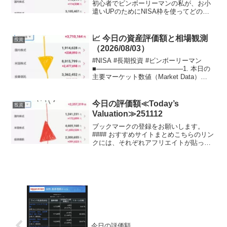
初心者でビンボーリーマンの私が、お小
遣いUPのためにNISA枠を使ってどの銘
柄に投資しているかを毎日公開していき
ます。ここで、私のポートフォリオが増
えていれば、少なからず長期投資を始め
📈 今日の資産評価額と相場観測
投資
る...
（2026/08/03）
#NISA #長期投資 #ビンボーリーマン
■───────────────────1. 本日の
主要マーケット数値（Market Data）
───────────────────■・2026年8
月3日 06:00 （画像1枚目「リアルタイム
...
今日の評価額≪Today’s
投資
Valuation≫251112
ブックマークの登録をお願いします。
#### おすすめサイトまとめこちらのリン
クには、それぞれアフリエイトが貼って
おります。ご賛同頂ける方はぜひ、アフ
リエイト宜しくお願い致します。投資初
心者でビンボーリーマンの私が、お小遣
いUPのためにNIS...
今日の評価額