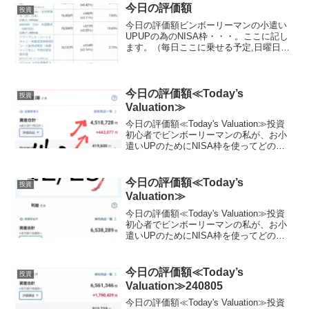
今日の評価額
投資
今日の評価額ビンボーリーマンの小遣い
UPUPの為のNISA枠・・・。ここに記し
ます。（毎日ここに乗せる予定,日曜日と
月曜日は証券がお休みなので無しか
な？？）夢と希望を載せて日々少しづつ
堅実に目指します。私は、証券会社は楽
天証券を使用してます...
今日の評価額≪Today’s
投資
Valuation≫
今日の評価額≪Today's Valuation≫投資
初心者でビンボーリーマンの私が、お小
遣いUPのためにNISA枠を使ってどの銘
柄に投資しているかを毎日公開していき
ます。私は毎月お小遣いを節約して、で
きるだけ投資に回すようにしています。
今日の評価額≪Today’s
投資
終...
Valuation≫
今日の評価額≪Today's Valuation≫投資
初心者でビンボーリーマンの私が、お小
遣いUPのためにNISA枠を使ってどの銘
柄に投資しているかを毎日公開していき
ます。私は毎月お小遣いを節約して、で
きるだけ投資に回すようにしています。
今日の評価額≪Today’s
投資
終...
Valuation≫240805
今日の評価額≪Today's Valuation≫投資