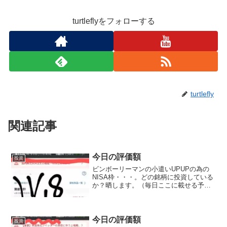
turtleflyをフォローする
turtlefly
関連記事
今日の評価額
投資
ビンボーリーマンの小遣いUPUPの為の
NISA枠・・・。どの銘柄に投資している
か？晒します。（毎日ここに載せる予定,
日曜日と月曜日は土日が証券市場がお休
みなので無しかな？？）（投資信託の評
価のみです。これ以外にもETFにもいれ
てます。時々の...
今日の評価額
投資