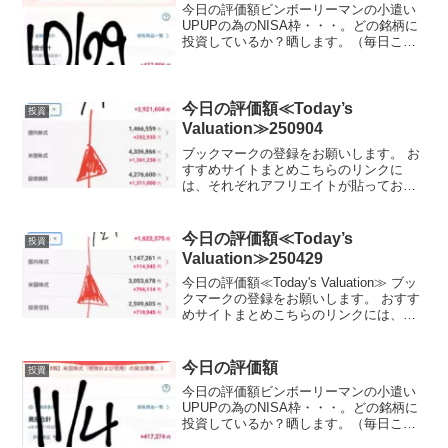
今日の評価額ビンボーリーマンの小遣い
UPUPの為のNISA枠・・・。どの銘柄に
投資しているか？晒します。（毎日ここ
に載せる予定,日曜日と月曜日は土日が証
券市場がお休みなので無しかな？？）
（投資信託の評価のみです。これ以外に
もETFにもいれて...
今日の評価額≪Today’s
投資
Valuation≫250904
ブックマークの登録をお願いします。 お
すすめサイトまとめこちらのリンクに
は、それぞれアフリエイトが貼っており
ます。ご賛同頂ける方はぜひ、アフリエ
イト宜しくお願い致します。投資初心者
でビンボーリーマンの私が、お小遣いUP
今日の評価額≪Today’s
投資
のためにNISA枠を使...
Valuation≫250429
今日の評価額≪Today's Valuation≫ ブッ
クマークの登録をお願いします。 おすす
めサイトまとめこちらのリンクには、そ
れぞれアフリエイトが貼っております。
ご賛同頂ける方はぜひ、アフリエイト宜
しくお願い致します。投資初心者でビン
今日の評価額
投資
ボ...
今日の評価額ビンボーリーマンの小遣い
UPUPの為のNISA枠・・・。どの銘柄に
投資しているか？晒します。（毎日ここ
に載せる予定,日曜日と月曜日は土日が証