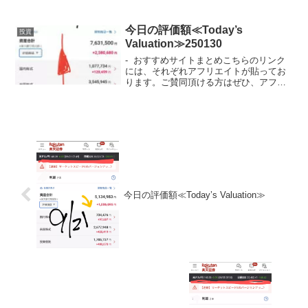
券市場がお休みなので無しかな？？）今
日はお休み！！（投資信託の評価のみで
す。これ以外にも...
今日の評価額≪Today’s
投資
Valuation≫250130
- おすすめサイトまとめこちらのリンク
には、それぞれアフリエイトが貼ってお
ります。ご賛同頂ける方はぜひ、アフリ
エイト宜しくお願い致します。- 投資初心
者でビンボーリーマンの私が、お小遣い
UPのためにNISA枠を使ってどの銘柄に
投資している...
今日の評価額≪Today’s Valuation≫