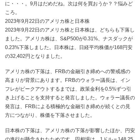
に・・・。9月はだめだね。次は何を買おうか？？悩みど
ころ。
2023年9月22日のアメリカ株と日本株
2023年9月22日のアメリカ株と日本株は、どちらも下落し
ました。アメリカ株は、S&P500が0.31%、ナスダックが
0.23%下落しました。日本株は、日経平均株価が168円安
の32,402円となりました。
アメリカ株の下落は、FRBの金融引き締めへの警戒感の
高まりが背景にあります。FRBのウォラー議長は、イン
フレがピークアウトするまでは、政策金利を0.5%ずつ引
き上げることを支持すると発言しました。ウォラー議長の
発言は、FRBによる積極的な金融引き締めが続くとの見
方につながり、株価を下落させました。
日本株の下落は、アメリカ株の下落が影響したほか、円安
の進行が懸念されたためです。円相場は、1ドル＝148.25