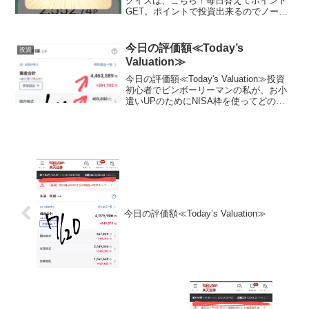
クイズは、こちら！毎日答えてポイント
GET。ポイントで投資出来るのでノーリ
スクでお小遣いUP。興味がある方は、こ
ちらをチェック♪ポイント0からスタート
可能！Play to Earn型クイズ...
今日の評価額≪Today’s
投資
Valuation≫
今日の評価額≪Today's Valuation≫投資
初心者でビンボーリーマンの私が、お小
遣いUPのためにNISA枠を使ってどの銘
柄に投資しているかを毎日公開していき
ます。私は毎月お小遣いを節約して、で
きるだけ投資に回すようにしています。
終...
今日の評価額≪Today’s Valuation≫