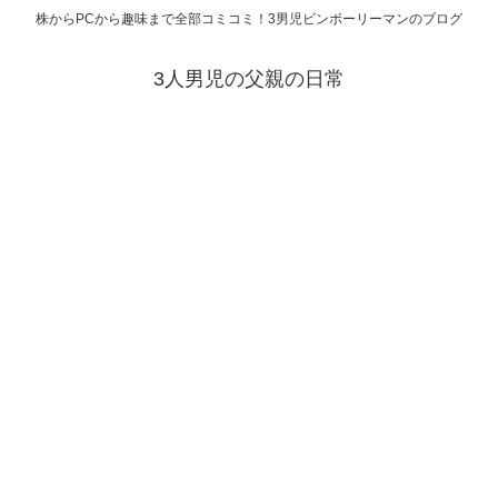
株からPCから趣味まで全部コミコミ！3男児ビンボーリーマンのブログ
3人男児の父親の日常