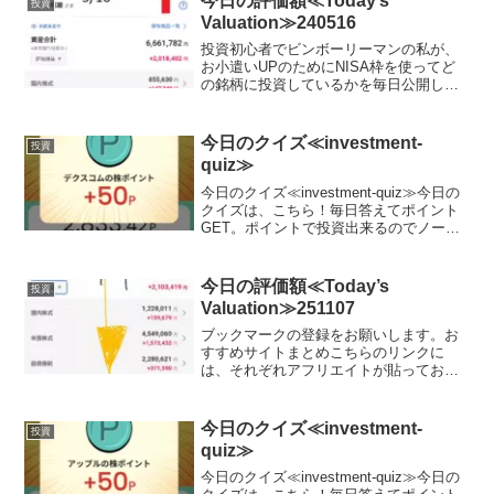
今日の評価額≪Today’s
投資
Valuation≫240516
投資初心者でビンボーリーマンの私が、
お小遣いUPのためにNISA枠を使ってど
の銘柄に投資しているかを毎日公開して
いきます。ここで、私のポートフォリオ
が増えていれば、少なからず長期投資を
始めることで同じように資産形成が可能
今日のクイズ≪investment-
投資
です。短期売買はおす...
quiz≫
今日のクイズ≪investment-quiz≫今日の
クイズは、こちら！毎日答えてポイント
GET。ポイントで投資出来るのでノーリ
スクでお小遣いUP。興味がある方は、こ
ちらをチェック♪ポイント0からスタート
可能！Play to Earn型クイズ...
今日の評価額≪Today’s
投資
Valuation≫251107
ブックマークの登録をお願いします。お
すすめサイトまとめこちらのリンクに
は、それぞれアフリエイトが貼っており
ます。ご賛同頂ける方はぜひ、アフリエ
イト宜しくお願い致します。投資初心者
でビンボーリーマンの私が、お小遣いUP
今日のクイズ≪investment-
投資
のためにNISA枠を使っ...
quiz≫
今日のクイズ≪investment-quiz≫今日の