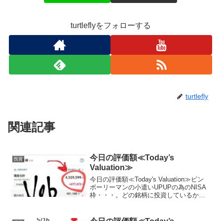
turtleflyをフォローする
turtlefly
関連記事
今日の評価額≪Today’s
投資
Valuation≫
今日の評価額≪Today's Valuation≫ビン
ボーリーマンの小遣いUPUPの為のNISA
枠・・・。どの銘柄に投資しているか？
晒します。（毎日ここに載せる予定,日曜
日と月曜日は土日が証券市場がお休みな
ので無しかな？？）（投資信託の評価...