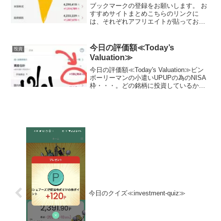
ブックマークの登録をお願いします。 お
すすめサイトまとめこちらのリンクに
は、それぞれアフリエイトが貼っており
ます。ご賛同頂ける方はぜひ、アフリエ
イト宜しくお願い致します。投資初心者
でビンボーリーマンの私が、お小遣いUP
今日の評価額≪Today’s
投資
のためにNISA枠を使...
Valuation≫
今日の評価額≪Today's Valuation≫ビン
ボーリーマンの小遣いUPUPの為のNISA
枠・・・。どの銘柄に投資しているか？
晒します。（毎日ここに載せる予定,日曜
日と月曜日は土日が証券市場がお休みな
ので無しかな？？）（投資信託の評価...
今日のクイズ≪investment-quiz≫