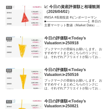
堅実に目指します。私は、証券会社は楽
天証券を使用してます...
📈 今日の資産評価額と相場観測
投資
（2026/04/02）
#NISA #長期投資 #ビンボーリーマン
■───────────────────1. 本日の
主要マーケット数値（Market Data）
───────────────────■【データ
基準時刻】：2026年4月2日 ：07:11 ～
07...
今日の評価額≪Today’s
投資
Valuation≫250918
ブックマークの登録をお願いします。 お
すすめサイトまとめこちらのリンクに
は、それぞれアフリエイトが貼っており
ます。ご賛同頂ける方はぜひ、アフリエ
イト宜しくお願い致します。投資初心者
でビンボーリーマンの私が、お小遣いUP
今日の評価額≪Today’s
投資
のためにNISA枠を使...
Valuation≫250516
ブックマークの登録をお願いします。 お
すすめサイトまとめこちらのリンクに
は、それぞれアフリエイトが貼っており
ます。ご賛同頂ける方はぜひ、アフリエ
イト宜しくお願い致します。投資初心者
でビンボーリーマンの私が、お小遣いUP
今日の評価額≪Today’s
投資
のためにNISA枠を使...
Valuation≫250821