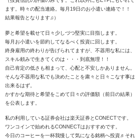
（投資信託の評価のみです。これ以外にもETFにもいれて
ます。時々の配当連絡。毎月19日のお小遣い連絡で！！
結果報告となります♫）
夢と希望を載せて日々少しづつ堅実に目指します。
毎月お小遣いを節約してなるべく投資に回します。
終身雇用の終わりが告げられてますが、不器用な私には、
スキル頼みで生きてくのは・・・到底無理！！
自己肯定の低さも相まって、心配と不安しかありません。
そんな不器用な私でも決めたことを粛々と日々こなす事は
出来るはず。
かすかな期待と希望をこめて日々の評価額（前日の結果）
を公表します。
私の利用している証券会社は楽天証券とCONECTです。
ワンコインで始めれるCONNECTはおすすめです。
今日のコーヒーを一杯我慢して気になる銘柄へ投資♬それ