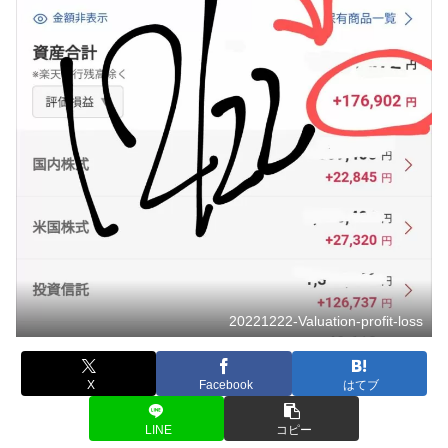
20221222-Valuation-profit-loss
X
Facebook
はてブ
LINE
コピー