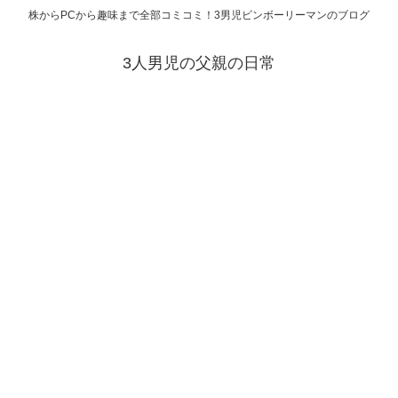
株からPCから趣味まで全部コミコミ！3男児ビンボーリーマンのブログ
3人男児の父親の日常